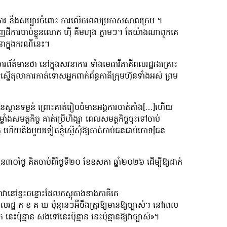
លាការ ខឹងសម្បារចំពោះ ការលើកពេលប្រកាសសាលក្រម ។
ដីការចាប់ខ្លួនលោក ហ៊ី គឹមហុង ភ្លាមៗ។ តែយ៉ាងណាពួកគេ
នាក្នុងករណីនេះ។
កសារព័ត៌មានថា នៅក្នុងសវនាការ ទាំងមេធាវីភាគីពលរដ្ឋរងគ្រោះ
្ឋស្នើតុលាការកាត់ទោសអ្នកពាក់ព័ន្ធភាគីក្រុមហ៊ុនទាំងអស់ ព្រម
មានស្ថានទម្ងន់ ព្រោះគាត់រៀបចំមានអង្គការចាត់តាំង[…]ហើយ
ាំងសមត្ថកិច្ច គាត់ប្រើហិង្សា ពេលសមត្ថកិច្ចចុះទៅចាប់
ត ហើយនិងមួយទៀតខ្ញុំស្នើសុំឱ្យគាត់ចាប់ជនជាប់ចោទ[ជន
ួន៣០ថ្ងៃ គិតចាប់ពីថ្ងៃទី២០ ខែឧសភា ឆ្នាំ២០២៦ ដើម្បីឱ្យដាក់
វានៅខ្វះចន្លោះដែលភស្តុតាងខាងភាគីគេ
្ឋ ក ខ គ ឃ ប៉ុន្មានៗអ៊ីចឹងត្រូវឱ្យមានឱ្យច្បាស់។ នៅពេល
៉ុន្មាន សងទៅនេះប៉ុន្មាន នេះប៉ុន្មានឱ្យវាច្បាស់»។