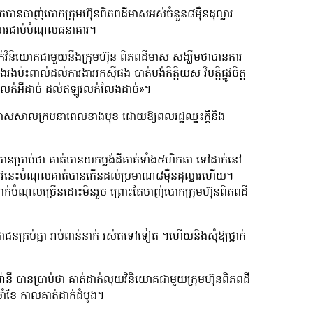
បានចាញ់បោកក្រុមហ៊ុនពិភពដីមាសអស់ចំនួន៨ម៉ឺនដុល្លារ
សារជាប់បំណុលធនាគារ។
ិយោគជាមួយនឹងក្រុមហ៊ុន ពិភពដីមាស សង្ឃឹមថាបានការ
ងប៉ះពាល់ដល់ការងាររកស៊ីផង បាត់បង់កិត្តិយស វិបត្តិផ្លូវចិត្ត
ក់អីដាច់ ដល់ឥឡូវលក់លែងដាច់»។
ប្រកាសសាលក្រមនាពេលខាងមុខ ដោយឱ្យពលរដ្ឋឈ្នះក្ដីនិង
នប្រាប់ថា គាត់បានយកប្លង់ដីគាត់ទាំង៥ហិកតា ទៅដាក់នៅ
ា ឥឡូវនេះបំណុលគាត់បានកើនដល់ប្រមាណ៨ម៉ឺនដុល្លារហើយ។
ជំពាក់បំណុលច្រើនដោះមិនរួច ព្រោះតែចាញ់បោកក្រុមហ៊ុនពិភពដី
រជាជនគ្រប់គ្នា រាប់ពាន់នាក់ រស់តទៅទៀត ។ហើយនិងសុំឱ្យថ្នាក់
រ៉ានី បានប្រាប់ថា គាត់ដាក់លុយវិនិយោគជាមួយក្រុមហ៊ុនពិភពដី
ាំខែ កាលគាត់ដាក់ដំបូង។