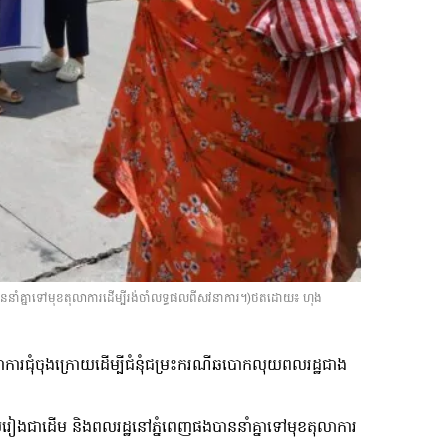
ាននាំគ្នាទៅមុខតុលាការដើម្បីរង់ចាំលទ្ធផលពីសវនាការ។)ថតដោយ៖ ហុង
ការជុំចុងក្រោយដើម្បីជំនុំជម្រះករណីឆបោកលុយពលរដ្ឋជាង
។
យរៀងជាដើម និងពលរដ្ឋនៅភ្នំពេញផងបាននាំគ្នាទៅមុខតុលាការ