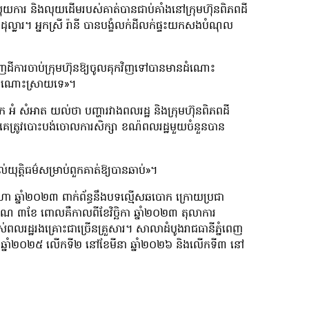
លុយការ និងលុយដើមរបស់គាត់បានជាប់គាំងនៅក្រុមហ៊ុនពិភពដី
ល្លារ។ អ្នកស្រី រ៉ានី បានបង្ខំលក់ដីលក់ផ្ទះយកសងបំណុល
េញដីការចាប់ក្រុមហ៊ុនឱ្យចូលគុកវិញទៅបានមានដំណោះ
ានដំណោះស្រាយទេ»។
ក អំ សំអាត យល់ថា បញ្ហារវាងពលរដ្ឋ និងក្រុមហ៊ុនពិភពដី
កគេត្រូវបោះបង់ចោលការសិក្សា ខណ៉ពលរដ្ឋមួយចំនួនបាន
់យុត្តិធម៌សម្រាប់ពួកគាត់ឱ្យបានឆាប់»។
សីហា ឆ្នាំ២០២៣ ពាក់ព័ន្ធនឹងបទល្មើសឆបោក ក្រោយប្រជា
ប្រមាណ ៣ខែ ពោលគឺកាលពីខែវិច្ឆិកា ឆ្នាំ២០២៣ តុលាការ
ពលរដ្ឋរងគ្រោះជាច្រើនគ្រួសារ។ សាលាដំបូងរាជធានីភ្នំពេញ
ឆ្នាំ២០២៥ លើកទី២ នៅខែមីនា ឆ្នាំ២០២៦ និងលើកទី៣ នៅ