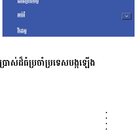
ជីវិតប្រចាំថ្ងៃ
អប់រំ
វីដេអូ
ាស់ដ៏ធំប្រចាំប្រទេសបង្កឡើង