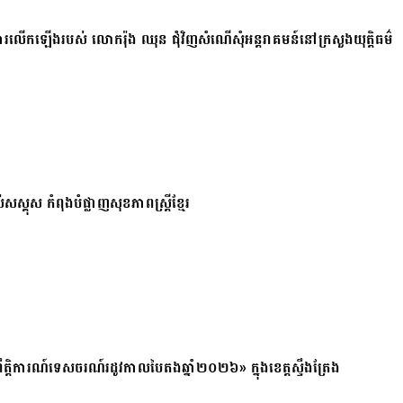
ការលើកឡើងរបស់ លោករ៉ុង ឈុន ជុំវិញសំណើសុំអន្តរាគមន៍នៅក្រសួងយុត្តិធម៌
សស្គុស កំពុងបំផ្លាញសុខភាពស្ត្រីខ្មែរ
ត្តិការណ៍ទេសចរណ៍រដូវកាលបៃតងឆ្នាំ២០២៦» ក្នុងខេត្តស្ទឹងត្រែង