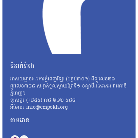
បន្ថែមថា ប្រជាពលរដ្ឋតំណាងឱ្យជាង១០០គ្រួសារនៅសហគមន៍កោះមាស ស្ថិតក្ន
ស្រាយរឿងទំនាស់ដីធ្លីជូនពួកគេ នៅព្រឹកថ្ងៃទី២៩ ខែមករា ឆ្នាំ២០
នៅថ្ងៃទី៩ ខែមីនានេះ។ ក្នុងថ្ងៃទិវាសិទ្ធិអន្តរជាតិនារី កាលពីថ្ងៃ
បួងសួងតាមបែបសាសនាសូមឱ្យម្ចាស់ទឹកម្ចាស់ដីជួយការពារទឹកដីរបស់ពួកគ
គ្រួសារ លោកជុំ សំអឿន អាយុ៧១ឆ្នាំ លើកឡើងថា លោកជាអ្នកមកពីត
ទទួលបានប្លង់ស្លាបមាន់ ដែលប្លង់នេះត្រូវបានធ្វើឡើងចន្លោះឆ្នាំ ១៩
សំណងដែលក្រុមហ៊ុនផ្ដល់ឲ្យ ព្រោះក្រោមតម្លៃទីផ្សារ មិនអាចទិញដីកន
ចំពោះប្រជាពលរដ្ឋដែលអាស្រ័យផលលើកោះមាសហ្នឹង»។ លោកបន្ថែមថា៖ «
អាចទៅរស់នៅកន្លែងដទៃបានទេ។ យើងចេះតែរបរដាំដុះហ្នឹងហើយបើលក់ទៅទ
ទំនាក់ទំនង
ពលរដ្ឋនៅកោះមាសនេះ ទោះបីពួកគាត់មិនមានប័ណ្ណកម្មសិទ្ធិផ្លូវការដូច
ទទួលបានសំណងសមរម្យ នឹងមិនជំទាស់ទៅនឹងការអភិវឌ្ឍរបស់រដ្ឋាភិ
អាសយដ្ឋាន៖ អគារភ្នំពេញវីឡា (បន្ទប់៣០១) ដីឡូលេខ២៦
មាស ដីដែលពួកគាត់អាស្រ័យផលលើនឹងជាដីភោគៈដែលពួកគាត់កាន់កាប់យូរហើយ
ផ្លូវលេខ៣៨៨ សង្កាត់ទួលស្វាយព្រៃទី១ ខណ្ឌបឹងកេងកង រាជធានី
ត្រូវដោះស្រាយលើសំណងសមរម្យ មិនមែនគោលនយោបាយទេ។ បច្ចុប្បន្នកម្ពុ
ភ្នំពេញ។
ធម្មនុញ្ញក៏មាន ច្បាប់ភូមិបាលក៏មាន។ គេថាយកច្បាប់មកដោះស្រាយជូន
ទូរសព្ទ៖ (+៨៥៥) ៧៨ ២២២ ៥៨៨
អ៊ីមែល៖ info@cmpokh.org
តាមដាន