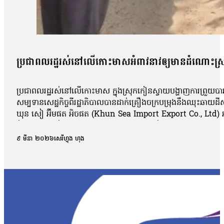
ប្រជាពលរដ្ឋរស់នៅលើកោះមាសអំពាវនាវឲ្យមានដំណោះស្រាយ
ប្រជាពលរដ្ឋរស់នៅលើកោះមាស ក្នុងស្រុកកៀនស្វាយបង្ហាញការព្រួយបារម
សម្បទានសេដ្ឋកិច្ចពីរដ្ឋាភិបាលបានដាក់គ្រឿងចក្របម្រុងនឹងឈុះឆាយដី
ឃុន សៀ អ៊ីមផត អិចផត (Khun Sea Import Export Co., Ltd) អាចជួ
អំពៅ រាជធានីភ្នំពេញ និងស្រុកល្វាឯម និងស្រុកកៀនស្វាយ ខេត្តកណ្
ក្រហមមក។ លោកបន្ថែមថា លោកមានឯកសារកាន់កាប់ដីធ្លីស្របតាមច្បា
៩ មីនា ២០២៦
សេរីហ្វុង ហុង
ប្រមាណ១៦៨ គ្រួសាររងផលប៉ះពាល់ពីការផ្ដល់ដីអនុប្បយោគឱ្យទៅក្រុមហ៊
រម្យជូនពលរដ្ឋជាមុនសិន។ លោកថា៖ «ខាងខ្ញុំនេះបានតវ៉ារកដំណោះស្រាយ
ក្រសួងដែនដី និងព្រឹទ្ធសភាទេមិនទាន់ដឹងដំណឹងអីទេ។ ដីនឹងតាំងពីបែ
ទទួលយកតែប្រជាជនអត់ទទួលយកទេ ដូចខ្ញុំអីក៏មិនទទួលយកដែរ។ គេហៅប
ឈឹម រី បានលើកឡើងថា តំណាងពលរដ្ឋកោះមាសទាំងមូល ស្នើដោយទទូចទៅរដ្
ដែលពួកគាត់អាចរកទីតាំងផ្សេងរស់នៅបាន។ លោកលើកឡើងថា៖ «ខ្ញុំវាអស់ជ
យើងនេះផង ព្រោះយើងខ្ញុំទាំងអស់រួមរស់នៅដោយស្របច្បាប់ ព្រោះខាងខ្