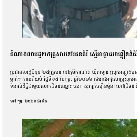
តំណាងពលរដ្ឋ២៥គ្រួសារនៅរតនគិរី ស្នើអាជ្ញាធរពន្លឿននិតិវិធ
ប្រជាពលរដ្ឋចំនួន ២៥គ្រួសារ នៅភូមិកាណាត់ ឃុំតាឡាវ ស្រុកអណ្តូងមាស 
ម្នាក់។ កាលពីយប់ ថ្ងៃទី១៥ ខែកុម្ភៈ ឆ្នាំ២០២៦ កងរាជអាវុធហត្ថស្រុ
ទំនាស់ដីធ្លីជាមួយលោកជំទាវឈ្មោះ សេក សុភក្រ័សឿនម៉ូនា ហៅ(ជំទាវ វ
ទំនាស់ដីធ្លីនេះ លោកសល់ គ្លុក ប្រាប់ប្រជាកាសែតឲ្យដឹងថា ប្រជាពលរដ្
កាណាត់នេះមានទាំងជនជាតិដើមភាគតិច និងខ្មែរផង ដែលអាស្រ័យផលលើដីច
១៧ កុម្ភៈ ២០២៦
ស៊ា អុឺង
គ្រួសារគាគច្រើនបានទទួលប័ណ្ណកម្មសិទ្ធ (ប្លង់ទន់) ពីអាជ្ញាធរឃុំ ស
ហើយ។ ទីតាំងដីប្រជាពលរដ្ឋដែលរងគ្រោះនេះមិនស្ថិតក្នុងប្លង់របស់ពួក
ពលរដ្ឋដែលកំពុងរងគ្រោះ ដែលត្រូវបានគេចោទថារំលោពបំពានដីឯកជន 
វី បានគូសផែនទីសម្រាប់ចេញប្លង់កម្មសិទ្ធឯកជន។ លោកថា ដីចម្ការរបស់
បានសាងសង់ស្ពានឆ្លងកាត់អូរ ដើម្បីឆ្លងកាត់ តែលោកថា ស្ពាននោះត្រូ