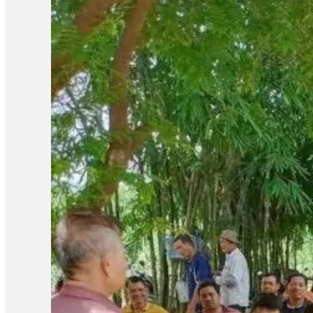
ស្កាវ៉ាទ័រមកឈូសឆាយសារជាថ្មី។ លោកសល់ យ៉ែស និយាយថា៖ «ខ្ញុំមាន៧ ហិ
ឲ្យបាន។ ខ្ញុំចាស់ហើយ។ បន្ទោសពួកខ្ញុំអត់ត្រូវទេ។ មិនមែនពួកខ្ញ
ទេ ពេលទាក់ទងតាមទូរស័ព្ទ។ បើតាមលិខិតមួយដែលប្រជាកាសែតទទួលបា
ចំនួន៣៧០ ហិកតា ស្ថិតនៅភូមិកាណាត់ ឃុំតាឡាវ ស្រុកអណ្តូងមាស ខេត្
ពលរដ្ឋទាំង២៥ គ្រួសារធ្លាប់បានដាក់សំណើរឲ្យជួយដោះស្រាយលើករណីទំនា
យ៉ាងម៉ិច។ យើងបានបញ្ជូនទៅស្រុកហើយ។ យើងក៏មិនទាន់ដឹងម៉ិចដែរ។ 
សំណើរសូមដោះស្រាយទំនាស់ដីធ្លីពីប្រជាពលរដ្ឋជាផ្លូវការតាមរយៈរដ
ADHOC បារម្ភពីករណីហឹង្សារវាងប្រជាពលរដ្ឋ និងអាជ្ញាធរ ប្រសិនបើ
វិធី។ លោកលើកឡើងថា៖ «បញ្ហានេះវាស្ថិតក្នុងភាពមិនច្បាស់លាស់ ន
បន្ថែមថា៖ «យើងស្នើរសូមដល់អាជ្ញាធរខេត្ត គឺធ្វើការពិនិត្យលើប
កម្មការសុរិយោដី។ យើងមានការដោះស្រាយក្រៅប្រព័ន្ធតុលាការដែលបង្ក