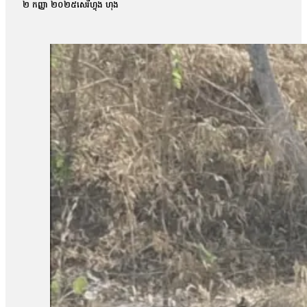
កាសែតបន្ទាប់ពីលោកចេញពីសវនាការថា តុលាការបានចោទសួរលោកពីករណីដ
២ កញ្ញា ២០២៥
សេរីហ្វុង ហុង
លោកអាចត្រឹមឆ្លើយទៅតាមសំណួរដែលគេសួរប៉ុណ្ណោះ ដោយមិនអាចជំទ
លោក ម៉ាង យ៉ាវ ថាលោកមិនទាន់រំពឹងយ៉ាងណាទេថា នៅថ្ងៃប្រកាសសាល
មុនមកវាមិនសូវរំពឹងប៉ុន្មានទេ អារឿងតុលាការ រឿងយុត្តិធម៌រឿងនេះ មិនទា
ប្រជាសហគមន៍វ័យ៤៨ឆ្នាំរូបនេះ ស្នើសុំតុលាការទម្លាក់ចោលបទចោទល
ប្រជាសហគមន៍ឡពាងមួយរូបទៀត ដែលរងបទចោទនេះដែរគឺលោក ស្ងួន ញឿន 
ប្រជាសហគមន៍ឡពាង និងក្រុមហ៊ុនKDC។ លោក ញឿន អះអាងថា របាយកា
«ខ្ញុំអត់សូវសង្ឃឹមប៉ុន្មានទេព្រោះតុលាការអត់បានចុះទៅកន្លែងកើតហេតុផ្
សម្ដេចបវធិបតី ហ៊ុន ម៉ាណែត សូមឱ្យគាត់ឡើងថ្មីធ្វើនាយករដ្ឋមន្ត្រីមេ
បាត់បង់ដីធ្លី»។ រីឯភរិយារបស់លោក ស្ងួន ញឿន គឺអ្នកស្រី អុំ សុភី បានច
ដោយសារតែក្រុមហ៊ុនជាអ្នកបំពានមកលើពួកខ្ញុំ បែរជាពួកគាត់មិនមានទោស ហ
បំផ្លាញរបស់ទ្រព្យគេទេ»។ អ្នកស្រី អុំ សុភី ថាអ្នកស្រីនឹងប្ដឹងបន
អង្គការលីកាដូលោក អំ សំអាត មានប្រសាសន៍ថា ករណីដីធ្លីនៅភូមិឡពាង ឃុំត
តំណាងសហគមន៍ និងសមាជិកសហគមន៍ជាច្រើនត្រូវបានជាប់ពន្ធនាគារដ
រឿងនៅសាលាឧទ្ធរណ៍នេះ ពួកគាត់គួរត្រូវបានទទួលការលើកលែងចោទប្រកាន់
ខេត្តកំពង់ឆ្នាំង មានជម្លោះដីធ្លីជាមួយក្រុមហ៊ុន ខេ.ឌី.ស៊ី (KDC) ដែ
ចំនួន១០៨គ្រួសារ។ ពលរដ្ឋដែលរងផលប៉ះពាល់បានតវ៉ាទាមទាររកដំណោ
ចំនួន៥នាក់គឺ លោក សៀង ហេង លោក ម៉ាង យ៉ាវ លោក គុជ…