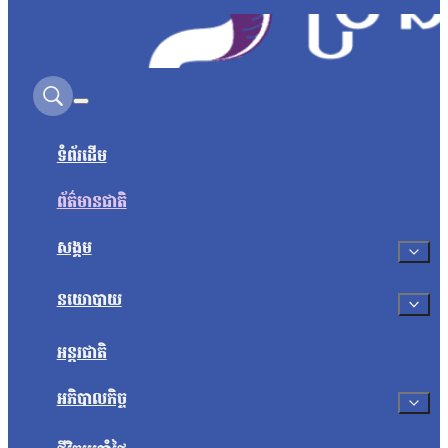
Search on this site
ទំព័រដើម
ព័ត៌មានជាតិ
សង្គម
នយោបាយ
អន្តរជាតិ
អភិបាលកិច្ច