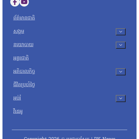
Follow us on Facebook
Follow us on YouTube
ព័ត៌មានជាតិ
សង្គម
នយោបាយ
អន្តរជាតិ
អភិបាលកិច្ច
ជីវិតប្រចាំថ្ងៃ
អប់រំ
វីដេអូ