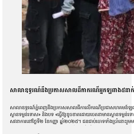
សាលាឧទ្ធរណ៍នឹងប្រកាសសាលដីកាករណីអ្នកឡពាង៥នាក់ 
សាលាឧទ្ធរណ៍ភ្នំពេញនឹងប្រកាសសាលដីកាលើករណីប្រជាសហគមន៍ឡពាង ខេ
ស្ថានទម្ងន់ទោស» និងបទ «ធ្វើឱ្យខូចខាតដោយចេតនាមានស្ថានទម្ងន
សវនាការនៅថ្ងៃទី២ ខែកញ្ញា ឆ្នាំ២០២៥។ ជនជាប់ចោទទាំងប្រាំនោះ
កន្លែងធ្វើការបាន។ ការកោះហៅនេះ គឺពាក់ព័ន្ធនឹងករណីហិង្សា ដែលកើត