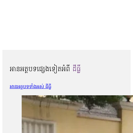
អានអត្ថបទផ្សេងទៀតអំពី
ដីធ្លី
អានអត្ថបទទាំងអស់ ដីធ្លី