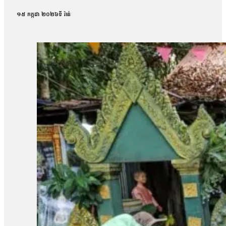
១៥ កក្កដា ២០២៦
ទី រ៉ាត់