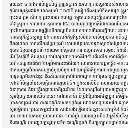
មួយនេះ បានរងការបំផ្លេចបំផ្លាញធ្ងន់ធ្ងរដោយសារគ្រាប់ប្លោងរបស់ទាហានថៃ 
ខ្ពង់រាបជួរភ្នំដងរែក មានកម្ពស់ ៦២៥ម៉ែត្រធៀបនឹងកម្ពស់ទឹកសមុទ្រ ត្រ
ព្រះនរោត្តម សីហនុ ព្រះបរមរតនកោដ្ឋ កម្ពុជាបានឈ្នះក្តីប្រាសាទព្រះវិហ
ទាំងស្រុង។ កាលនោះ តុលាការ ICJ បានបង្គាប់ឱ្យភាគីថៃគោរពអធិបតេយ្យ
ព្រះវិហារចូលជាសម្បត្តិបេតិកភណ្ឌពិភពលោកកាលពីពេលថ្មីៗនេះ នាយករដ្ឋមន
ការតស៊ូដ៏ស្វិតស្វាញ និងការលះបង់ដ៏ខ្ពង់ខ្ពស់បំផុតរបស់បុព្វបុរស អតី
ពិភពលោក បានលើកតម្លៃវប្បធម៌ ដោយបន្ថែមការទទួលស្គាល់តម្លៃលេចធ្លោជា
ដូចជាជំនួយអន្តរជាតិ ដោយមានកិច្ចសហការ បច្ចេកទេស សម្ភារៈ និងថវិកាព
ដើម្បីសន្តិវិធី ក៏ជម្លោះប្រដាប់អាវុធជាមួយភាគីថៃទាំងពីរលើក កាលពីឆ្ន
បេតិកភណ្ឌជាតិជិត ២០ឆ្នាំមកនេះផងដែរ។ លោកនាយករដ្ឋមន្ត្រី៖ «នេះជាក
ដាក់ចេញនូវវិធានការបន្ទាន់មួយចំនួន ដោយពង្រឹងកិច្ចការងារជាមួយអង្
យុទ្ធភណ្ឌមិនទាន់ផ្ទុះ និងសំណល់គ្រាប់បែកចង្កោម ទល់ទ្រសង្គ្រោះប្រាង
ទៅជានិមិត្តរូបនៃសាមគ្គីភាពជនរួមជាតិ។ ក្នុងសារលិខិត លោកនាយករដ្
ជំនាញការ និងមន្ត្រីអាជ្ញាធរជាតិព្រះវិហារ ដែលបានប្រឹងប្រែងសង្គ្រោះ
សូមប្រែក្លាយការឈឺចាប់នេះ ទៅជាការខិតខំប្រឹងប្រែងអភិវឌ្ឍខ្លួន ដើ
ប្រាសាទព្រះវិហារ បានរងនូវវិនាសកម្មធ្ងន់ធ្ងរ ដោយសារប្រទេសថៃ ទម្លា
សូមរម្លឹកថា ប្រាសាទព្រះវិហារ សាងសង់ឡើងនៅចន្លោះសតវត្សទី៩ និង
នេះ មានអាយុកាលប្រមាណជាង ១ពាន់ឆ្នាំ មានឈ្មោះដើមថាស្រីសិខរីស្វ
និងជណ្តើរ រួមបញ្ចូលគ្នានូវស្រះទឹក ជណ្តើរថ្មភក់ និងក្បូរក្បាច់ចម្លាក់យ៉