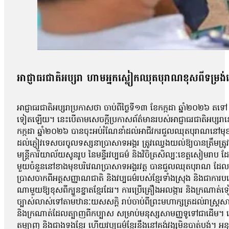
អាជ្ញាធរជាតិអប្សរា ហាមអ្នកស្លៀកឈុតបុរាណខុសពីទម្រង់
អាជ្ញាធរជាតិអប្សរាប្រកាសថា ចាប់ពីថ្ងៃទី១៣ ខែកក្កដា ឆ្នាំ២០២៦ តទៅ
ទៀតឡើយ។ នេះបើតាមសេចក្ដីប្រកាសព័ត៌មានរបស់អាជ្ញាធរជាតិអប្សរានៅថ្
កក្កដា ឆ្នាំ២០២៦ បានចុះអប់រំណែនាំដល់អាជីវករជួលឈុតបុរាណនៅមុខប្រ
ដល់ភ្ញៀវទេសចរចូលទស្សនាប្រាសាទអង្គរ ត្រូវឈ្វេងយល់ឱ្យបានត្រឹមត្រូ
មន្ត្រីការិយាល័យសូនរូប នៃមន្ទីរវប្បធម៌ និងវិចិត្រសិល្បៈខេត្តសៀមរ
មួយចំនួននៅខាងមុខបរិវេណប្រាសាទអង្គរវត្ត បានជួលឈុតបុរាណ ដែល
ប្រាសចាកពីអត្តសញ្ញាណជាតិ និងវប្បធម៌របស់ខ្មែរទាំង​ស្រុង និងជាការ
ណាមួយឱ្យខុសពីក្បួនខ្នាតខ្មែរដែរ។ ការប្រើគ្រឿងអលង្ការ និងក្រណាត
ច្បាស់លាស់ទៅតាមឋានៈយសសក្ដិ រាប់ចាប់ពីព្រះមហាក្សត្រដល់រាស្រ្តស
និងក្រណាត់ដែលត្បាញពីកប្បាស សម្រាប់មនុស្សសាមញ្ញទូទៅជាដើម។ លោក 
តម្បាញ និងជាងទងខ្មែរ ហើយវប្បធម៌ខ្មែរនឹងនៅគង់វង្សមិនបាត់បង់។ 