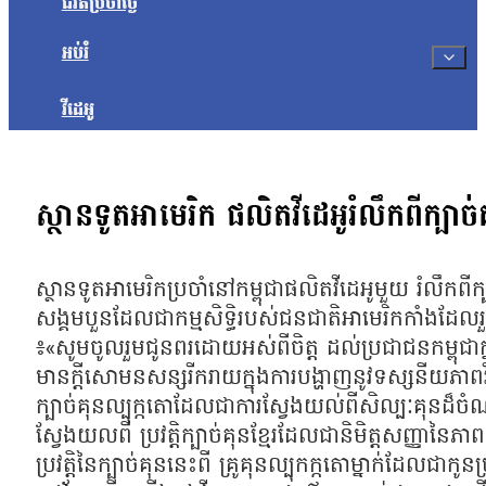
ជីវិតប្រចាំថ្ងៃ
អប់រំ
វីដេអូ
ស្ថានទូតអាមេរិក ផលិតវីដេអូរំលឹកពីក្បាច់គ
ស្ថានទូតអាមេរិកប្រចាំនៅកម្ពុជាផលិតវីដេអូមួយ រំលឹកពី
សង្គមបួនដែលជាកម្មសិទ្ធិរបស់ជនជាតិអាមេរិកកាំងដែលរ
៖«សូមចូលរួមជូនពរដោយអស់ពីចិត្ត ដល់ប្រជាជនកម្ពុជាក្ន
មានក្តីសោមនសន្សរីករាយក្នុងការបង្ហាញនូវទស្សនីយភាពវីដ
ក្បាច់គុនល្បុក្កតោដែលជាការស្វែងយល់ពីសិល្បៈគុនដ៏ចំណ
ស្វែងយលពី ប្រវត្តិក្បាច់គុនខ្មែរដែលជានិមិត្តសញ្ញានៃភ
ប្រវត្តិនៃក្បាច់គុននេះពី គ្រូគុនល្បុកក្កតោម្នាក់ដែលជាក