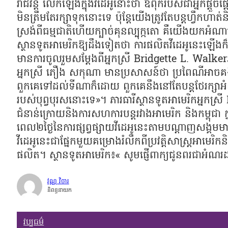
រាជវ័ន្ត លើកឡើងក្នុងវីដេអូនោះថា ឪពុករបស់ជាអ្នកផ្ដួចផ
មិនត្រឹមតែរក្សាទុកនោះទេ ប៉ុន្តែយើងត្រូវតែបន្តហ្វឹ
ស្រង់ពីធម្មជាតិហើយក្បាច់គុនល្បុក្កតោ គឺយើងយកអំណាចន
ស្ថានទូតអាមេរិកឱ្យដឹងទៀតថា ការផលិតវីដេអូនេះឡើងក៏ដើ
មានការចូលរួមសម្ដែងពីអ្នកស្រី Bridgette L. Walkerភារធារ
អ្នកស្រី ភឿង សកុណា មានប្រសាសន៍ថា ប្រពៃណីអាចគ
ពួកគេទៅដល់ទីណាក៏ដោយ ពួកគេនឹងនៅតែបន្តថែរក្សាអំណា
របស់បុព្វបុរសនោះទេ»។ ភារធារីស្ថានទូតអាមេរិកអ្នកស្រ
ជំនាន់ក្រោយនិងការសហការបន្តរវាងអាមេរិក និងកម្ពុជា ក្
ពេល២ថ្ងៃនៃការផ្សព្វផ្សាយវីដេអូនេះតាមបណ្ដាញសង្គមម
វីដេអូនេះជាផ្នែកមួយគម្រោងរំលឹកពីប្រវត្តិសាស្ត្រអាមេរិ
ផលិត។ ស្ថានទូតអាមេរិក៖« សូមផ្ញើពាក្យជូនពរជាអំណរដល
វណ្ណ វិចារ
និពន្ធនាយក
វប្បធម៌