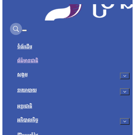
Search on this site
ទំព័រដើម
ព័ត៌មានជាតិ
សង្គម
នយោបាយ
អន្តរជាតិ
អភិបាលកិច្ច