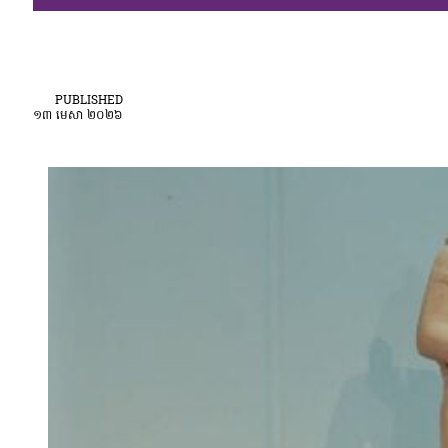
PUBLISHED
១៣ មេសា ២០២៦