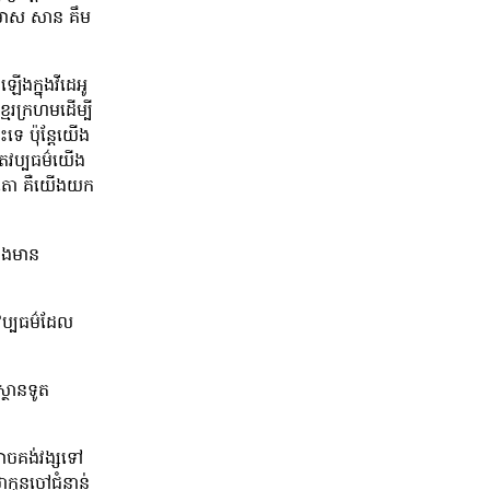
ម៉ាមាស សាន គឹម
ឡើងក្នុងវីដេអូ
មែរក្រហមដើម្បី
ះទេ ប៉ុន្តែយើង
រតវប្បធម៌យើង
ក្កតោ គឺយើងយក
់និងមាន
វប្បធម៌ដែល
ស្ថានទូត
អាចគង់វង្សទៅ
ាកូនចៅជំនាន់