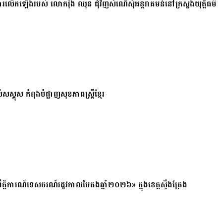
ការលើកឡើងរបស់ លោករ៉ុង ឈុន ជុំវិញសំណើសុំអន្តរាគមន៍នៅក្រសួងយុត្តិធម៌
សស្គុស កំពុងបំផ្លាញសុខភាពស្ត្រីខ្មែរ
ត្តិការណ៍ទេសចរណ៍រដូវកាលបៃតងឆ្នាំ២០២៦» ក្នុងខេត្តស្ទឹងត្រែង