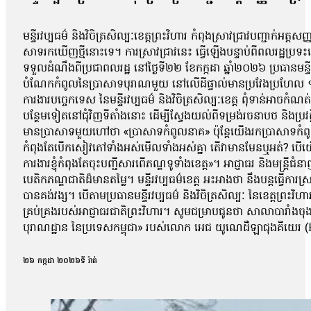
មន្ទីរវប្បធម៌ និងវិចិត្រសិល្បៈខេត្តព្រះវិហារ កំពុងស្រាវជ្រាវបញ្ជា
សាទរកឃើញថ្មីនោះទេ។ ការស្រាវជ្រាវនេះ ធ្វើឡើងបន្ទាប់ពីពលរដ្ឋប្រទះឃ
ទទួលដំណឹងពីប្រជាពលរដ្ឋ នៅថ្ងៃទី២២ ខែកក្កដា ឆ្នាំ២០២៦ ប្រធានមន្ទីរវ
បំណែកកំពូលនៃប្រាសាទបុរាណមួយ នៅលើដីផ្ទាល់មានប្រវែងប្រហែល ១ម៉ែត្រក
ការងារបច្ចេកទេស នៃមន្ទីរវប្បធម៌ និងវិចិត្រសិល្បៈខេត្ត ពុំទាន់អាច
បន្ថែមទៀតនៅជុំវិញទីតាំងនោះ ដើម្បីស្វែងយល់ពីទម្រង់រចនាបថ និងប្រវត្
មានប្រាសាទមួយហៅថា «ប្រាសាទកំពូលនាគ» ប៉ុន្តែយើងរកប្រាសាទកំព
កំពុងតែបើកសៀវភៅទាំងអស់មើលទាំងអស់គ្នា តើវាមានមែនឬអត់? បើយើងយ
ការងារខ្ញុំកំពុងតែចុះបញ្ជីសារពើភណ្ឌទូទាំងខេត្ត»។ អាជ្ញាធរ និងមន្ត
បេតិកភណ្ឌជាតិដ៏មានតម្លៃ។ មន្ទីរវប្បធម៌ខេត្ត អះអាងថា នឹងបន្តធ្វើក
បានគង់វង្ស។ បើតាមប្រធានមន្ទីរវប្បធម៌ និងវិចិត្រសិល្បៈ នៃខេត្តព្
គ្រប់គ្រងរបស់អាជ្ញាធរជាតិព្រះវិហារ។ សូមជម្រាបជូនថា សាលាបារាំងចុ
បុរាណដ្ឋាន នៃប្រទេសកម្ពុជា» របស់លោក អេជ យូណេដឺឡាជុងគីយេរ
២៦ កក្កដា ២០២៦
ទី រ៉ាត់