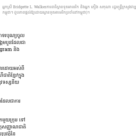
អ្នកស្រី Bridgette L. Walkerភារធារីស្ថានទូតអាមេរិក និងអ្នក ភឿង សកុណា រដ្ឋមន្ត្រីក្រសួងវប្បធ
កម្ពុជា។ (រូបភាពផ្ដល់ឱ្យដោយស្ថានទូតអាមេរិកប្រចាំនៅកម្ពុជា)។
បីសាទរបុណ្យចូល
សង្គមបួនដែលជា
agram និង
ជូនពរដោយអស់ពី
ាតិខ្មែរ!ក្នុង
នូវទស្សនីយ
កតោដែលជាការ
រិកមួយក្រុម ទៅ
អត្តសញ្ញាណជាតិ
្រវត្តិនៃ