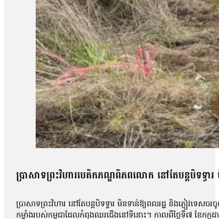
ប្រាសាទព្រះវិហារបេតិកភណ្ឌពិភពលោក នៅតែបន្តបិទទ្វារ 
ប្រាសាទព្រះវិហារ នៅតែបន្តបិទទ្វារ មិនទាន់ឱ្យពលរដ្ឋ និងភ្ញៀវទេស
កម្លាំងរបស់កម្ពុជាដែលកំពុងឈរជើងនៅទីនោះ។ កាលពីថ្ងៃទី៧ ខែកក្កដា 