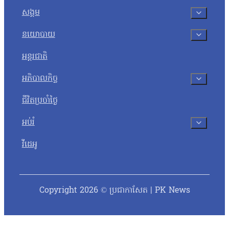
សង្គម
នយោបាយ
អន្តរជាតិ
អភិបាលកិច្ច
ជីវិតប្រចាំថ្ងៃ
អប់រំ
វីដេអូ
Copyright 2026 © ប្រជាកាសែត | PK News