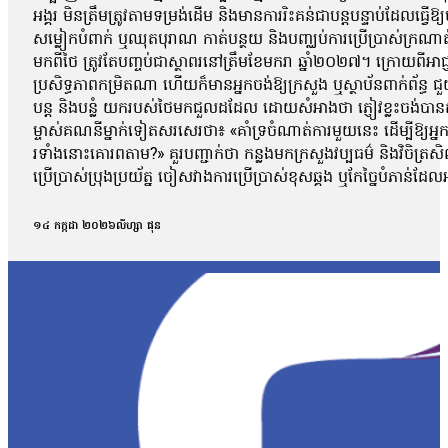
អង្គរ មិនត្រឹមត្រូវតាមទម្រង់ដើម និងមានការរិះគន់ជាបន្តបន្ទាប់ដែលធ្វើឱ
សម្លៀកបំពាក់ ឬឈុតបុរាណ កាត់បន្ថយ និងបញ្ឈប់ការប្រើប្រាស់ក្រណាត
មកពីថៃ ត្រូវតែបញ្ចប់ជាស្ថាពរនៅត្រឹមខែមករា ឆ្នាំ២០២៧។ ក្រោយពីអាជ្ញ
ប្រសិទ្ធភាពកម្រិតណា ហើយក៏មានអ្នកចង់ឱ្យក្រសួង ឬស្ថាប័នពាក់ព័ន្ធ ជ
បន្ត និងបន្លំ យករបស់ថៃមកជួលដដែល ដោយសំអាងថា ភ្ញៀវខ្លះចង់បានតម្
ម្ចាស់គណនីម្នាក់ទៀតសរសេរថា៖ «គាំទ្រចំណាត់ការមួយនេះ ដើម្បីឱ្យ
រទាំងនោះគោរពតាម?» គួរបញ្ជាក់ថា កន្លងមកក្រសួងវប្បធម៌ និងវិចិត្រសិល្
ប្រើប្រាស់ប្រុងប្រយ័ត្ន ចៀសវាងការប្រើប្រាស់ខុសឆ្គង ឬកែច្នៃបំភាន់
១៤ កក្កដា ២០២៦
លីហ្សា ផុន