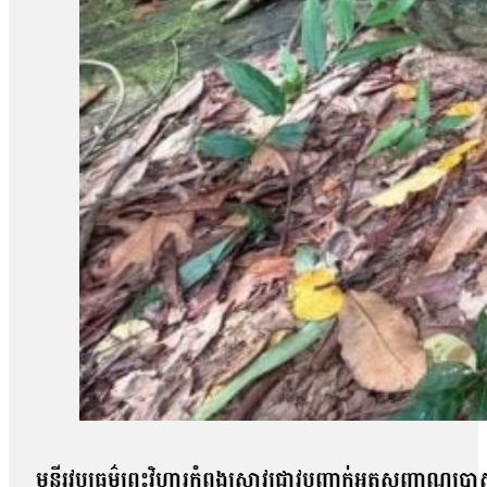
មន្ទីរវប្បធម៌ព្រះវិហារកំពុងស្រាវជ្រាវបញ្ជាក់អត្តសញ្ញាណ