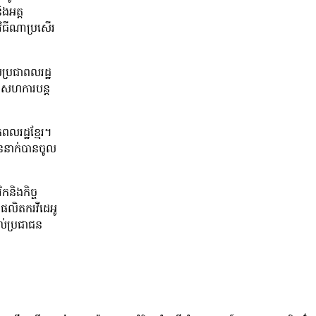
ងអត្ត
វិធីណាប្រសើរ
់ប្រជាពលរដ្ឋ
ារសហការបន្ត
លរដ្ឋខ្មែរ។
៉ឺននាក់បានចូល
ិកនិងកិច្ច
។ ផលិតករវីដេអូ
ល់ប្រជាជន