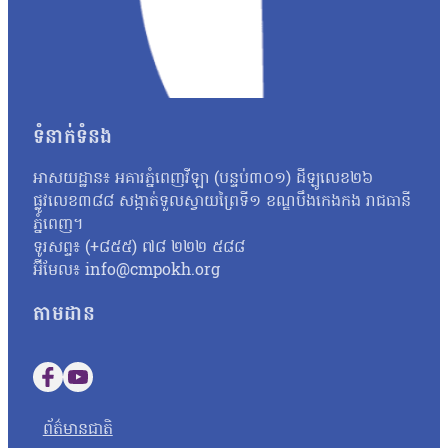
ទំនាក់ទំនង
អាសយដ្ឋាន៖ អគារភ្នំពេញវីឡា (បន្ទប់៣០១) ដីឡូលេខ២៦
ផ្លូវលេខ៣៨៨ សង្កាត់ទួលស្វាយព្រៃទី១ ខណ្ឌបឹងកេងកង រាជធានី
ភ្នំពេញ។
ទូរសព្ទ៖ (+៨៥៥) ៧៨ ២២២ ៥៨៨
អ៊ីមែល៖ info@cmpokh.org
តាមដាន
Follow us on Facebook
Follow us on YouTube
ព័ត៌មានជាតិ