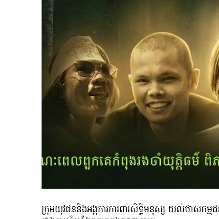
ក្រុមយុវជននិងអង្គការការពារសិទ្ធិមនុស្ស យល់ថាសកម្ម