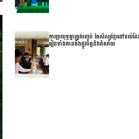
ការប្រយុទ្ធគ្នាត្រូវបញ្ចប់ តែសិស្សខ្មែរនៅទល់ដ
រៀនទាំងតានតឹងផ្លូវចិត្តនិងភិតភ័យ