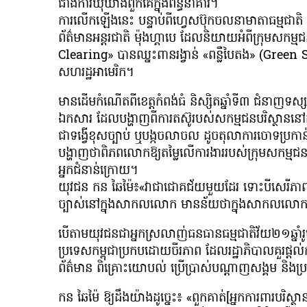
ជាងការឃុំឃាំងពួកគេក្នុងពន្ធនាគារ។
ការលើកឡើងនេះ បន្ទាប់ពីហ្វេសប៊ុកចលនាមាតាធម្មជាត
ព័ត៌មានអន្តរជាតិ ម៉ុងហ្គាបេ ដែលនិយាយអំពីក្រុមសកម
Clearing» បានឈ្នះពានរង្វាន់ «ពន្លឺបៃតង» (Green
សហរដ្ឋអាមេរិក។
មានដើមកំណើតពីខេត្តកំពង់ធំ និស្សិតឆ្នាំទី៣ ជំនាញទស
ឯកសារ ដែលបង្ហាញពីការតស៊ូរបស់សកម្មជនបរិស្ថាននៅកម្ពុ
ជាទង្វើខុសច្បាប់ ឬបង្កចលាចល ដូចតុលាការចោទប្រកាន់ន
បង្ហាញថាពិភពលោកឱ្យតម្លៃលើការងាររបស់ក្រុមសកម្មជនបរ
អ្នកជំនាន់ក្រោយ។
យុវជន កន ឆៃម៉ៃ៖«វាជាជោគជ័យមួយដែរ ទោះបីសេរីភាព សំឡេ
ច្បាស់នៅក្នុងសាកលលោក មានន័យថាក្នុងសាកលលោកហ្នឹងឱ
បើតាមយុវជនជាអ្នកស្រលាញ់ធនធានធម្មជាតិវ័យ២១ឆ្នាំរូប
ប្រទេសកម្ពុជាប្រកបដោយចីរភាព ដែលរដ្ឋាភិបាលគួរផ្ដ
ព័ត៌មាន ពិគ្រោះយោបល់ ប្រើប្រាស់បណ្ដាញសង្គម និងប្រព
កន ឆៃម៉ៃ ឱ្យដឹងយ៉ាងដូច្នេះ៖ «ពួកគាត់[អ្នកការពារបរិស្ថ