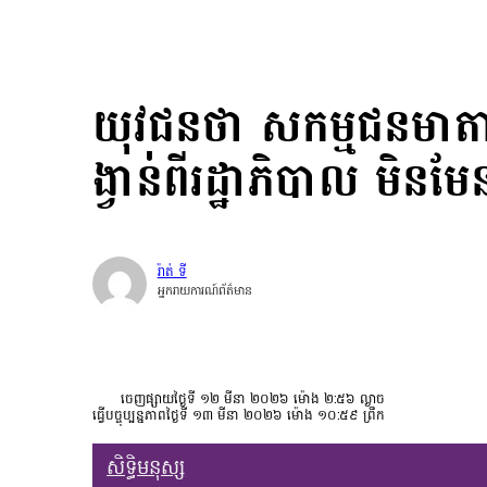
យុវជនថា សកម្មជនមាត
ង្វាន់ពីរដ្ឋាភិបាល មិនម
រ៉ាត់ ទី
អ្នករាយការណ៍ព័ត៌មាន
ចេញផ្សាយថ្ងៃទី ១២ មីនា ២០២៦ ម៉ោង ២:៥៦ ល្ងាច
ធ្វើបច្ចុប្បន្នភាពថ្ងៃទី ១៣ មីនា ២០២៦ ម៉ោង ១០:៥៩ ព្រឹក
សិទ្ធិមនុស្ស