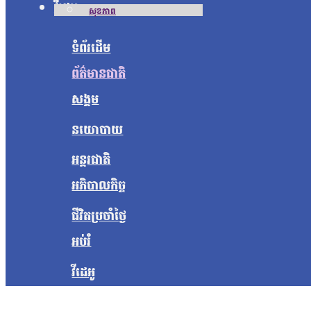
វីដេអូ
សុខភាព
ទំព័រដើម
ព័ត៌មានជាតិ
សង្គម
នយោបាយ
អន្តរជាតិ
អភិបាលកិច្ច
ជីវិតប្រចាំថ្ងៃ
អប់រំ
វីដេអូ