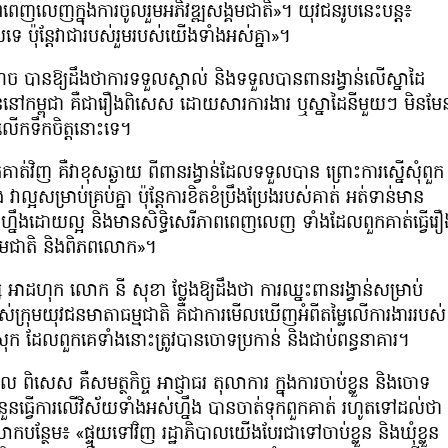
ពពេញលេញក្នុងការចូលរួមអភិវឌ្ឍសង្គមជាតិ»។ យុវជនរូបនេះបន្ត៖
េ ប៉ុន្ដែវាជារបស់រួមរបស់យើងទាំងអស់គ្នា»។
ណុច បានឱ្យដឹងថាការទទួលស្គាល់ និងទទួលបានពានរង្វាន់លើស្នាដៃ
្ថាននៅកម្ពុជា គឺជារឿងពិសេស ដោយសារការងារ ឬស្នាដៃនីមួយៗ មិនមែ
លើកទឹកចិត្តនោះទេ។
គាត់វិញ គឺវាខុសឆ្ងាយ ពីពានរង្វាន់ដែលទទួលបាន ព្រោះការស្នើសុំពួក
ាល្អសម្រាប់គ្រប់គ្នា ប៉ុន្ដែការខិតខំប្រឹងប្រែងរបស់គាត់ អត់ទាន់មាន
រឿងហ្នឹងដោយល្អ និងមានសិទ្ធិសេរីភាពពេញលេញ ទាំងដែលពួកគាត់ធ្វើរឿ
សង្គមជាតិ និងពិភពលោក»។
អាដហុក លោក នី សុខា ថ្លែងឱ្យដឹងថា ការឈ្នះពានរង្វាន់សម្រាប់
ស់ក្រុមយុវជនមាតាធម្មជាតិ គឺជាការមើលឃើញអំពីតម្លៃលើការងាររបស់
ស្រុក ដែលពួកគេទាំងនោះត្រូវបានចោទប្រកាន់ និងជាប់ពន្ធនាគារ។
ពិសេស គឺសមត្ថកិច្ច អាជ្ញាធរ តុលាការ ក្នុងការចាប់ខ្លួន និងចោទ
យចំនួនធ្វើការលើវិស័យទាំងអស់ហ្នឹង បានចាត់ទុកពួកគាត់ រហូតទៅដល់ថា
ោកបន្ថែម៖ «ផ្ទុយទៅវិញ រដ្ឋាភិបាលយើងបែរជាទៅចាប់ខ្លួន និងឃុំខ្លួន