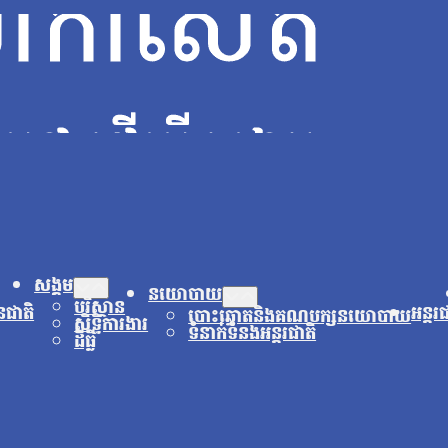
សង្គម
នយោបាយ
បរិស្ថាន
នជាតិ
អន្តរ
បោះឆ្នោតនិងគណបក្សនយោបាយ
សិទ្ធិការងារ
ទំនាក់ទំនងអន្តរជាតិ
ដីធ្លី