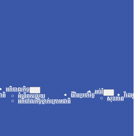
អភិបាលកិច្ច
អប់រំ
ជាតិ
ជីវិតប្រចាំថ្ងៃ
វីដេអូ
អំពើពុករលួយ
សុខភាព
អភិបាលកិច្ចថ្នាក់ក្រោមជាតិ