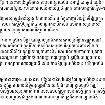
ទៅវិញ។ នេះជារឿងគួរឱ្យមានការសោកស្ដាយចំពោះអាជ្ញាធរកម្ពុជាយើង
ិ ដែលគេនៅឆ្ងាយ ហើយគេអាចមើលឃើញថាពួកគាត់ជាសកម្មជនឆ្នើម»
មសកម្មជនបរិស្ថាន ឱ្យមានសេរីភាព ក៏ដូចជាផ្ដល់យុត្តិធម៌ឱ្យពួកគេ
ខា ក៏ស្នើសុំឱ្យរដ្ឋាភិបាលអន្តរាគមបើកលំហសេរីភាពសម្រាប់សេរី
្រាប់ការចូលរួមការពារបរិស្ថានជាដើម។
ុជា លោក ស្រ៊ាង ចិន្តា បានប្រាប់ប្រជាកាសែតតាមប្រព័ន្ធតេឡក្រាមនៅ
ង្វាន់របស់ភាពយន្ដស្ដីពីការតស៊ូនៃសកម្មជនបរិស្ថាននេះនោះឡើយ។
ីប៉ះពាល់លើសិទ្ធិមនុស្សនៅកម្ពុជានោះដែរ ដោយលោកបញ្ជាក់ថា មុនវាយ
ះជាអ្នកណា ត្រូវមើលឱ្យអស់អង្គហេតុអង្គច្បាប់ នូវអ្វីដែលបុគ្គលបាន
្វើក្រោមស្លាកការពារធម្មជាតិ ហើយអាចឱ្យបុគ្គលទាំងនោះ ឬក៏ក្រុមទាំង
លើអ្នកនោះជាអ្នកណានោះទេ ប៉ុន្ដែសំខាន់ទៅលើអ្វី ដែលអ្នកទាំងនោះបា
ឬក៏អ្នកការពារសិទ្ធិមនុស្សអ្វីក៏ដោយ ឱ្យតែប្រព្រឹត្តខុសច្បាប់ គឺត្រូវ
ប់សិទ្ធិមនុស្សអន្តរជាតិ ជាពិសេសសេចក្ដីប្រកាសអំពីសិទ្ធិអ្នកការពារសិទ្ធ
ចរាប់បញ្ចូលទាំងអ្នកការពារធនធានធម្មជាតិ ត្រូវតែគោរពច្បាប់ជាតិ