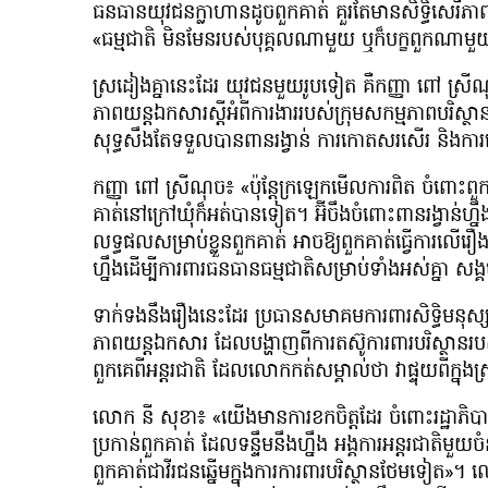
ធនធានយុវជនក្លាហានដូចពួកគាត់ គួរតែមានសិទ្ធិសេរីភា
«ធម្មជាតិ មិនមែនរបស់បុគ្គលណាមួយ ឬក៏បក្ខពួកណាមួយទ
ស្រដៀងគ្នានេះដែរ យុវជនមួយរូបទៀត គឺកញ្ញា ពៅ ស្រី
ភាពយន្ដឯកសារស្ដីអំពីការងាររបស់ក្រុមសកម្មភាពបរិស
សុទ្ធសឹងតែទទួលបានពានរង្វាន់ ការកោតសរសើរ និងការ
កញ្ញា ពៅ ស្រីណុច៖ «ប៉ុន្ដែក្រឡេកមើលការពិត ចំពោះពួក
គាត់នៅក្រៅឃុំក៏អត់បានទៀត។ អ៊ីចឹងចំពោះពានរង្វាន់ហ្នឹង វ
លទ្ធផលសម្រាប់ខ្លួនពួកគាត់ អាចឱ្យពួកគាត់ធ្វើការលើ
ហ្នឹងដើម្បីការពារធនធានធម្មជាតិសម្រាប់ទាំងអស់គ្នា 
ទាក់ទងនឹងរឿងនេះដែរ ប្រធានសមាគមការពារសិទ្ធិមនុស្ស 
ភាពយន្ដឯកសារ ដែលបង្ហាញពីការតស៊ូការពារបរិស្ថានរប
ពួកគេពីអន្តរជាតិ ដែលលោកកត់សម្គាល់ថា វាផ្ទុយពីក្នុង
លោក នី សុខា៖ «យើងមានការខកចិត្តដែរ ចំពោះរដ្ឋាភិបាល 
ប្រកាន់ពួកគាត់ ដែលទន្ទឹមនឹងហ្នឹង អង្គការអន្ដរជាតិមួ
ពួកគាត់ជាវីរជនឆ្នើមក្នុងការការពារបរិស្ថានថែមទៀត»។ ល