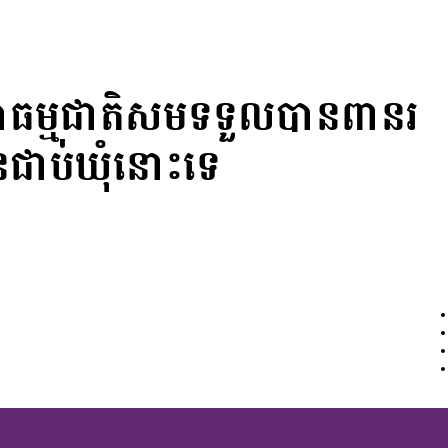
ាធម្មជាតិសមទទួលបានពានរ
ែនជាប់ឃុំនោះទេ