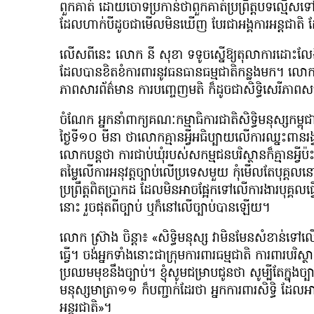
ពួកគាត់ ដោយចោទប្រកាន់ថាពួកគាត់ប្រព្រឹត្តបទល្មើស
ដែលហាក់បីដូចជាមើលមិនឃើញ បែរជាអង្គការអន្តជាត
លើសពីនេះ លោក នី សុខា ទទូចស្នើឱ្យតុលាការដោះលែងក្រុ
ដែលបានខិតខំការពារនូវធនធានធម្មជាតិកន្លងមក។ លោក សុ
ភាពសារព័ត៌មាន ការបញ្ចេញមតិ ក៏ដូចជាសិទ្ធិសេរីភាពសម
ចំណែក អ្នកនាំពាក្យគណៈកម្មាធិការជាតិសិទ្ធិមនុស្សកម្ព
ថ្ងៃទី១០ មីនា ថាលោកគ្មានអ្វីអធិប្បាយលើការឈ្នះពានរ
លោកបន្តថា ការជាប់ឃុំរបស់សកម្មជនបរិស្ថានក៏គ្មានអ្វ
តម្លៃលើការអនុវត្តច្បាប់លើប្រទេសមួយ កុំមើលតែបុគ្គលនោ
ប្រព្រឹត្តពិតប្រាកដ ដែលមិនអាចផ្អែកទៅលើការងារបុគ្គលធ
នោះ រួចផុតពីច្បាប់ ឬក៏នៅលើច្បាប់បានឡើយ។
លោក ស្រ៊ាង ចិន្ដា៖ «សិទ្ធិមនុស្ស វាមិនមែនសំខាន់ទៅ
ធ្វើ។ ចង់អ្នកទាំងនោះជាក្រុមការពារធម្មជាតិ ការពារបរិស្ថាន 
ប្រឈមមុខនឹងច្បាប់។ ខ្ញុំសូមជម្រាបជូនថា សូម្បីតែក្នុងច្បា
មនុស្សមាត្រា១១ ក៏បញ្ជាក់ដែរថា អ្នកការពារសិទ្ធិ ដែលអា
អន្តរជាតិ»។