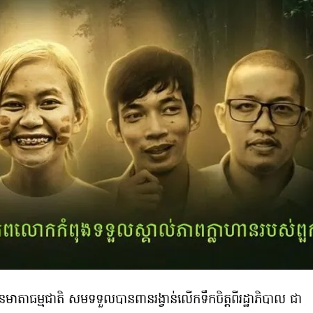
ជនមាតាធម្មជាតិ សមទទួលបានពានរង្វាន់លើកទឹកចិត្តពីរដ្ឋាភិបាល ជា