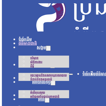
ទំព័រដើម
ព័ត៌មានជាតិ
សង្គម
បរិស្ថាន
សិទ្ធិការងារ
នយោបាយ
ដីធ្លី
ទំព័រដើម
ព័ត៌មា
បោះឆ្នោតនិងគណបក្សនយោបាយ
អន្តរជាតិ
ទំនាក់ទំនងអន្តរជាតិ
អភិបាលកិច្ច
អំពើពុករលួយ
ជីវិតប្រចាំថ្ងៃ
អភិបាលកិច្ចថ្នាក់ក្រោមជាតិ
អប់រំ