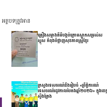
អត្ថបទត្រូវអាន
គ្រឿងសម្អាងគីមីបង្កប់ក្រោមស្លាកសម្រស់ស
ស្គុស កំពុងបំផ្លាញសុខភាពស្ត្រីខ្មែរ
ក្រសួងទេសចរណ៍នឹងរៀបចំ «ព្រឹត្តិការណ៍
ទេសចរណ៍រដូវកាលបៃតងឆ្នាំ២០២៦» ក្នុងខេត្
ស្ទឹងត្រែង