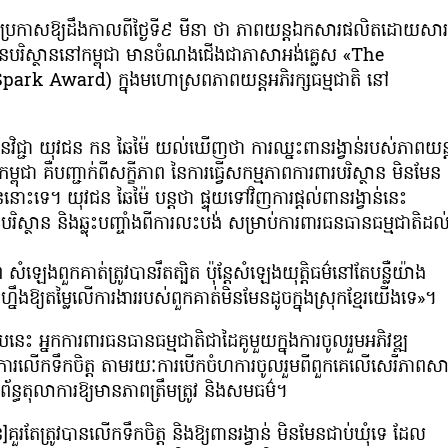
ិ ប្រកាសឱ្យដឹងកាលពីថ្ងៃទី៩ មីនា ថា ភាពយន្តឯកសារផលិតដោយសារ
្មជនបរិស្ថាននៅកម្ពុជា មានចំណងជើងជាភាសាអង់គ្លេស «The
 Spark Award) ក្នុងមហោស្រពភាពយន្តអភិរក្សធម្មជាតិ នៅ
្សនវិជ្ជា យុវជន កន ឆៃម៉ៃ យល់ឃើញថា ការឈ្នះពានរង្វាន់របស់ភាពយន្
ជា គឺបញ្ជាក់ពីសក្ខីភាព នៃការធ្វើសកម្មភាពការពារបរិស្ថាន មិនមែន
ោះទេ។ យុវជន ឆៃម៉ៃ បន្តថា ផ្ទុយទៅវិញការផ្ដល់ពានរង្វាន់នេះ
ិស្ថាន និងឆ្លុះបញ្ចាំងពីការលះបង់ សម្រាប់ការពារធនធានធម្មជាតិដល
ងពួកគាត់ត្រូវបានរឹតត្បិត ប៉ុន្ដែសំឡេងយុត្តិធម៌នៅតែបន្លឺយ៉ាង
្យតម្លៃលើការងាររបស់ពួកគាត់មិនមែនដូចក្នុងស្រុកខ្មែរយើងទេ»។
នេះ អ្នកការពារធនធានធម្មជាតិជាដៃគូមួយក្នុងការចូលរួមអភិវឌ្ឍ
ល់ការលើកទឹកចិត្ត តាមរយៈការបើកចំហការចូលរួមពីពួកគេលើសេរីភាពសា
័ន្ធតុលាការឱ្យមានភាពត្រឹមត្រូវ និងសមធម៌។
ាន]គួរតែត្រូវបានលើកទឹកចិត្ត និងឱ្យពានរង្វាន់ មិនមែនជាប់ឃុំទេ ដែល