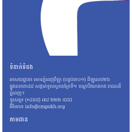
ជម្រកធម្មជាតិ ការរៀបចំផែនការអភិរក្ស និងការចូលរួមពីសហគមន៍អស់រយៈពេ
ធម្មជាតិនៅក្នុងទន្លេស្រែពក។ ក្រុមស្រាវជ្រាវយល់ថា ក្រពើភ្នំនៅតែបន្តប
កម្ពុជា លោក Dipankar Chyau Patnaik លើកឡើងក្នុងសេចក្ដីប្រកាសព័ត៌មាន
ប្រភេទសត្វតំណាងនៃប្រព័ន្ធអេកូឡូស៊ីទឹកសាបរបស់កម្ពុជា»។ លោកបន្ថែមថា
ប៉ុន្តែថែមទាំងពង្រឹងសុខភាព និងភាពធន់នៃប្រព័ន្ធអេកូឡូស៊ីសម្រាប់ជីវៈច
គាំទ្រ និងផ្តល់ដោយរដ្ឋបាលជលផល ព្រមទាំងអង្គការ FFI តាមរយៈកម្មវិធីបង្ក
អនុវត្តតាមគោលការណ៍អន្តរជាតិស្តីពីការបញ្ជូនសត្វសម្រាប់ការអភិរក្សរួមទា
ក្នុងទីជម្រកធម្មជាតិ ជាពិសេសនោះគឺ ការផ្តល់ជាទិន្នន័យគំរូសម្រាប់កម
ជាមួយអង្គការ WWF-កម្ពុជា ក្នុងសកម្មភាពលែងក្រពើភ្នំនេះ ដោយផ្អែកលើជំនា
ទំនាក់ទំនង
អស់រយៈពេលជាច្រើនឆ្នាំ ដើម្បីស្តារប្រភេទសត្វលូន ដែលរងការគំរាមកំហែងខ្លាំង
ជំហានដ៏សំខាន់មួយឆ្ពោះទៅរកការបង្កើនចំនួនក្រពើភ្នំ ទាំងនេះឱ្យមានវត្តមាន
ចូលរួមពីសហគមន៍ ការផ្សព្វផ្សាយការយល់ដឹង និងកិច្ចសហការជាមួយជនជាតិ
អាសយដ្ឋាន៖ អគារភ្នំពេញវីឡា (បន្ទប់៣០១) ដីឡូលេខ២៦
រស់នៅស្រុកកោះញែក ខេត្ដមណ្ឌលគិរី បានប្រាប់ប្រជាកាសែតដោយសុំមិនបញ្
ផ្លូវលេខ៣៨៨ សង្កាត់ទួលស្វាយព្រៃទី១ ខណ្ឌបឹងកេងកង រាជធានី
ក្រពើ១០ក្បាលនឹងយកមកលែងនៅក្នុងតំបន់។ ប្រភពរូបនេះនិយាយថា ៖ «ខ្ញុំអត់ដឹងទេថ
ភ្នំពេញ។
ចាស់ទុំ និងគណៈកម្មការសហគមន៍ គាត់ថាមានក្រពើ៣ ហើយពេលខ្ញុំទៅក៏ឃើញដា
ទូរសព្ទ៖ (+៨៥៥) ៧៨ ២២២ ៥៨៨
ឡើងក្រពើអាចឡើងមកដីគោកហើយចូលផ្ទះពលរដ្ឋរស់នៅក្បែរទន្លេ និងផ្ដល់ផលលំ
អ៊ីមែល៖ info@cmpokh.org
សត្វល្មូនដ៏កម្របំផុតមួយនៅលើពិភពលោក។…
តាមដាន