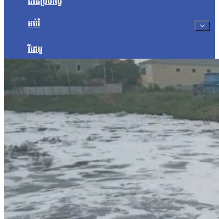
ជីវិតប្រចាំថ្ងៃ
អប់រំ
វីដេអូ