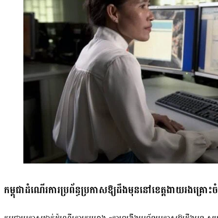
កម្ពុជាដំណើរការប្រព័ន្ធប្រកាសឱ្យដឹងមុននៅខេត្តងាយរងគ្រោះចំ