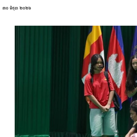
ស្មាញ ឱ្យទៅជាព័ត៌មានងាយស្រួលយល់។ លោកបន្ថែមថា ពលរដ្ឋមូលដ្ឋាន នឹង
ពេល។ លោក ធី ទ្រី៖ «កន្លែងនេះ ខ្ញុំគិតថាវាមានភាពល្អប្រសើរជាងមុន 
៣០ មិថុនា ២០២៦
មែនមានន័យថាយើងដាក់ទៅលើវេបសាយតែម្យ៉ាងនោះទេ ប៉ុន្ដែគឺការប្រើប្រាស់ពី
យ៉ាងណាឱ្យការបង្កើតឧបករណ៍(Tool) ឆ្លើយតបទៅនឹងតម្រូវការ របស់អ្នកទាំងអស
នៃអង្គការជំនួយប្រជាជនន័រវេស្សន៍ (NPA) លោក Hans Risser បានគូសបញ្ជាក់
នៅតែជាបញ្ហាប្រឈមដ៏ធំមួយ។ លោកបន្ថែមថា បញ្ហាពិតប្រាកដមិនមែនមកពីកា
នៃការការពារព្រៃឈើ។ លោក Hans Risser: «ក្នុងបរិយាបន្ន នៃការប្រើប្រាស
យើងសង្ឃឹមថា ការដាក់បញ្ចូលព័ត៌មានទិន្នន័យហ្នឹង ចូល ទៅក្នុងប្រព័ន្ធរបស់ថ
ទិន្នន័យជូនដំណឹងពីស្ថាប័នចំនួនបីដូចជា Global Forest Watch (ស
ប្រើប្រាស់ទិន្នន័យគម្របដីឆ្នាំ២០២១ ដែលកំណត់យកព្រំដែនលើប្រភេទផ្ទៃដីព្
គោលដៅដែលអ្នកប្រើប្រាស់បានកំណត់ផងដែរ។ ស្ថាបត្យករដំណោះស្រាយព័ត៌មានវិទ
ប្រើប្រាស់មិនទូលំទូលាយ ប្រើបានត្រឹមតែក្រុមអ្នកបច្ចេកទេស។ ហេតុនេះ ល
ប្រើប្រាស់ក្នុងការការពារព្រៃឈើបានកាន់តែទូលំទូលាយ និងមានប្រសិទ្ធភា
សព្វថ្ងៃហ្នឹង។ អ៊ីចឹងហើយ បានជាការត្រួតពិនិត្យ និងការការពារព្រៃឈើ គ
លុះណាតែ ការរំខានព្រៃឈើមានទំហំផ្ទៃដី ១០ម៉ែត្របួនជ្រុង ហើយបញ្ជាក់
មនុស្សដដែល ដើម្បីរកឱ្យឃើញថា តំបន់រាយការណ៍នោះ ពិតជាមានករណីកាប់បំផ្
អង្គការអូឌីស៊ី អ្នកស្រី គឹម ឈួនវួច ឱ្យដឹងថា កន្លងមក សហគមន៍មួយច
មួយចំនួនទៀត ឬអង្គការសង្គមស៊ីវិលជាច្រើនទៀត ដែលគាត់អត់បានដឹងរឿងហ្នឹង
ដោយមិនចាំបាច់ទាល់តែមានអង្គការដៃគូជួយគាត់ទេ។ អ្នកស្រី ឈួនវួច៖ 
កុំឱ្យថា យើងទៅព្រាវសុទ្ធ»។ អ្នកស្រីបន្ថែម៖ «ការព្យាយាមបញ្ជូនទិន្នន័