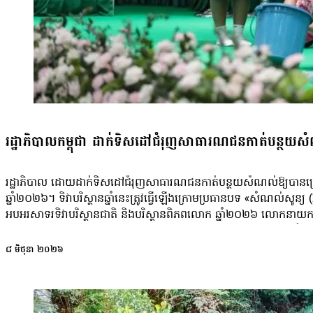
ចាត់វិធានការទប់ស្កាត់ទាន់ពេលវេលាដើម្បីការពារព្រៃឈើទាំងអស់ហ្នឹងបាន
រដ្ឋាភិបាលកម្ពុជា ដាក់ទិសដៅជំរុញសាធារណជនកាត់បន្ថយសំណល
រដ្ឋាភិបាល ដោយដាក់ទិសដៅជំរុញសាធារណជនកាត់បន្ថយសំណល់ឱ្យបានច្រើនបំផ
ឆ្នាំ២០២៦។ ទិវាបរិស្ថានឆ្នាំនេះត្រូវធ្វើឡើងក្រោមប្រធានបទ «សំណល់សូ
អបអរសាទរទិវាបរិស្ថានជាតិ និងបរិស្ថានពិភពលោក ឆ្នាំ២០២៦ លោកនាយករដ្ឋ
បរិស្ថានស្អាត ។ លោកលើកឡើងក្នុងបណ្តាញសង្គមថា៖ «សាធារណជនទាំងអស់ ចូលរ
មានភាពស្អាត បៃតង និងចីរភាព ជាឧត្តមប្រយោជន៍ ដល់សង្គម និងមនុស្សជាតិគ្រប
៨ មិថុនា ២០២៦
ឆ្នាំ២០២៦នេះ គឺជាខួបលើកទី៣០ នៃការរៀបចំព្រឹត្តិការណ៍នេះ។ លោកបន្
សាធារណៈ។ ដើម្បីសម្រេចគោលដៅនេះ ក្រសួងបានជំរុញឱ្យសាធារណជនអនុ
ប្លាស្ទិក កើតមានឡើងនៅពេលដែលមានការបោះចោល ឬបញ្ចេញសំណល់គ្រប់ប្រភេទ (រ
ប្រភពទឹកសាធារណៈ ការបោះចោលសំណល់គ្រោះថ្នាក់ និងសំណល់រឹងគ្រប់ប្