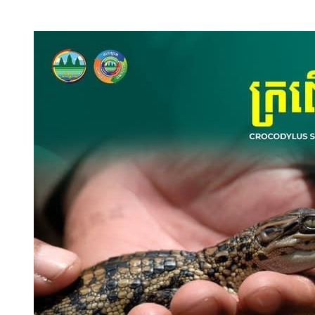
សុខក្នុងតំបន់ និងជីវភាពរស់នៅតាមបែបប្រពៃណីរបស់ជនជាតិដើមភាគតិច 
សេវ ព្រិច រៀបរាប់៖ «ជនជាតិភាគតិចពួកខ្ញុំហ្នឹង គឺពឹងផ្អែកទៅលើធម្មជាតិ ដ
ទៀត កុំឲ្យមានចូលមកខួងសិក្សាម្តងទៀត។ រឿងខាងចរចាជាមួយក្រុមហ៊ុនអី
មិនព្រមទេ»។ ប្រជាពលរដ្ឋម្នាក់ទៀត អាយុ ២៦ឆ្នាំ លោក រម៉ាម ស្រិត ដែលជាម្ចា
ឧសភានេះថា លោកបារម្ភយ៉ាងខ្លាំងពីការបាត់បង់ដីធ្លីអាស្រ័យផល បន្ទាប់ព
លោកឱ្យដឹងថា គ្រឿងចក្ររបស់ក្រុមហ៊ុនបានចូលមក​កាយ​ដីចំការរបស់លោក បណ្
គេយកដីខ្ញុំ បើគ្មានដី ខ្ញុំអត់មានដីធ្វើចម្ការ ព្រួយបារម្ភខ្លាំង និយាយភ័
ពលរដ្ឋជនជាតិដើមភាគតិចរូបនេះ បានបញ្ជាក់ទាំងក្តីកង្វល់ថា គ្រួសារលោកមា
ប្រភពចំណូលសម្រាប់សងបំណុលឡើយ។ លោកបន្ថែម៖ «ខ្ញុំសំណូមពរឱ្យអាជ្ញាធរជួ
រតនគិរី ដែលប្រជាកាសែតទទួលបាន ឱ្យដឹងថា រដ្ឋបាលខេត្តបានឯកភាពជាគោលក
អ៊ិនវេសម៉ិន (ខេមបូឌា) ឯ.ក. សម្រាប់ប្រើប្រាស់ក្នុងការសិក្សាស្រាវជ្រាវ រុករករ
ស្នើឱ្យប្រធានក្រុមហ៊ុន ខេមបូឌាន ស៊ានចាម ឯ.ក. ត្រូវគោរពកិច្ចសន្យាការ
ហ៊ុនដែលចុះទៅនោះ គឺមានអាជ្ញាបណ្ណ និងបណ្ណវិនិយោគស្របច្បាប់ពីរាជរដ្ឋាភិបា
របស់ប្រជាពលរដ្ឋ ដែលបច្ចុប្បន្នអាជ្ញាធរ និងមន្ត្រីជំនាញកំពុងបន្តធ្