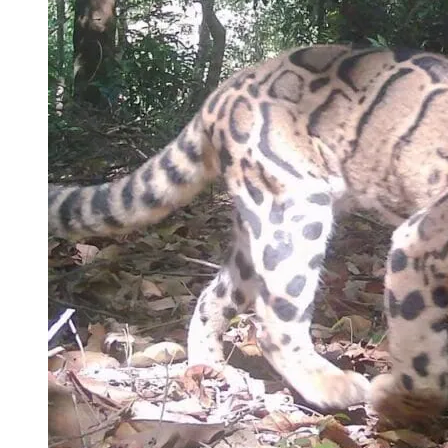
កម្ពុជាយើង នៅមានសង្គ្រាមអ៊ីចឹងណា។ អ៊ីចឹងខ្ញុំចង់អំពាវនាវទាំងអស់គ្នា
យើង ព្រោះដល់ពេលមានភ្ញៀវមកលេង យើងបានលុយ លុយហ្នឹង យើងជួយជាចំណីដំរ
អភិរក្សព្រៃទាំងអស់ នៅកម្ពុជាយើង ដើម្បីសល់គង់វង្ស ដើម្បីឱ្យមាន ការអភិរក
ធ្លាប់ទៅលេងនៅគម្រោងជ្រលងដំរី បានរៀបរាប់អំពីបទពិសោធថា សត្វដំរីប្