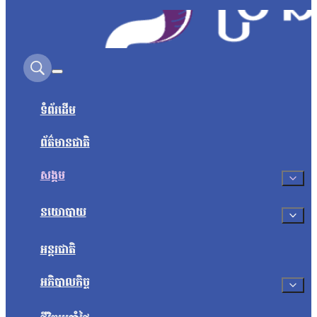
Search on this site
ទំព័រដើម
ព័ត៌មានជាតិ
សង្គម
នយោបាយ
អន្តរជាតិ
អភិបាលកិច្ច