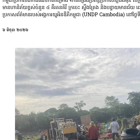
កម្ពុជាប្រកាសដាក់ដំណើរការគម្រោង «ការពង្រឹងប្រព័ន្ធប្រកាសឱ្យដឹងមុន ស
មានហានិភ័យខ្ពស់ចំនួន ៤ គឺរតនគិរី ក្រចេះ ស្ទឹងត្រែង និងបន្ទាយមានជ័យ 
ប្រកាសព័ត៌មានរបស់អង្គការយូអិនឌីភីកម្ពុជា (UNDP Cambodia) នៅថ្ងៃទី
ភាពជាដៃគូជាមួយកម្មវិធីអភិវឌ្ឍន៍សហប្រជាជាតិ (យូអិនឌីភី)។ គម្រោងនេះ ចាប់
គោលបំណងកាត់បន្ថយការបាត់បង់ជីវិត ការប្រកបរបរ និងការបាត់បង់ទ្រព្យសម្
៦ មិថុនា ២០២៦
លោក Hemant Mandal បានថ្លែងនៅក្នុងសិក្ខាសាលាប្រកាសដាក់ឲ្យដំណើរការ
សហគមន៍កំពុងប្រឈមមុខនឹងការកើនឡើងនៃហានិភ័យពីទឹកជំនន់ គ្រោះរាំងស្ងួត
ការការពារជីវិត ការប្រកបរបររកស៊ី និងសមិទ្ធផលដែលកើតចេញពីការអភិវឌ្ឍរ
ប្រសិទ្ធភាពត្រឹមឆ្នាំ២០២៧។ លោកមានប្រសាសន៍៖ «តាមរយៈគម្រោង ការពង្រឹងប្
ហានិភ័យអាកាសធាតុ និងឆ្លើយតបមុនពេលគ្រោះមហន្តរាយកើតមាន។ នេះជា
កម្ពុជា បានអនុម័តក្របខណ្ឌគោលនយោបាយ រួមមានផែនការយុទ្ធសាស្ត្រឆ្ល
(NDC 3.0) ដែលបានដាក់ស្នើក្នុងឆ្នាំ២០២៥ និងយុទ្ធសាស្ត្រអភិវឌ្ឍន៍រយៈ
យូអិនឌីភី ដើរតួនាទីក្នុងការរួមបញ្ចូលដៃគូជាច្រើនក្នុងការសហការគ្នា បើទោ
(EW4ALL) គឺជាគំរូជាក់ស្តែង សម្រាប់កិច្ចសហប្រតិបត្តិការពហុភាគី ដើម្ប
ស៊ីវិល។ លោក អេនរីកូ ហ្គាវេលីយ៉ា៖ «ក្នុងពិភពលោកដែលកំពុងប្រឈមនឹងវិ
ការប្តេជ្ញារួមរបស់អង្គការសហប្រជាជាតិ ក្នុងការលើកកម្ពស់ ប្រព័ន្ធដែលរួមប
ប្រទេសកម្ពុជាអាចព្យាករ និងឆ្លើយតបបានកាន់តែល្អប្រសើរជាងមុនចំពោ
(hydromet) គឺជាគន្លឹះស្នូលក្នុងការកសាងប្រព័ន្ធ ប្រកាសឱ្យដឹងមុនដែលមាន
វេលា និងមានភាពត្រឹមត្រូវ។ លោកមានប្រសាសន៍៖ «តាមរយៈគម្រោង ការពង្រឹងប្
ប្រទេសកម្ពុជាដែលមានភាពធន់នឹងអាកាសធាតុ»។ របាយការណ៍សន្ទស្សន៍ហា