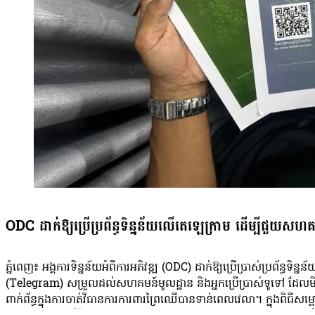
ODC ដាក់ឱ្យប្រើប្រព័ន្ធទិន្នន័យលើតេឡេក្រាម ដើម្បីជួយស
ភ្នំពេញ៖ អង្គការទិន្នន័យអំពីការអភិវឌ្ឍ (ODC) ដាក់ឱ្យប្រើប្រាស់ប្រព័ន្
(Telegram) សម្រួលដល់សហគមន៍មូលដ្ឋាន និងអ្នកប្រើប្រាស់ទូទៅ ដែលមិន
ពាក់ព័ន្ធក្នុងការចាត់វិធានការការពារព្រៃឈើបានទាន់ពេលវេលា។ ក្នុងពិធីសម្ពោធប