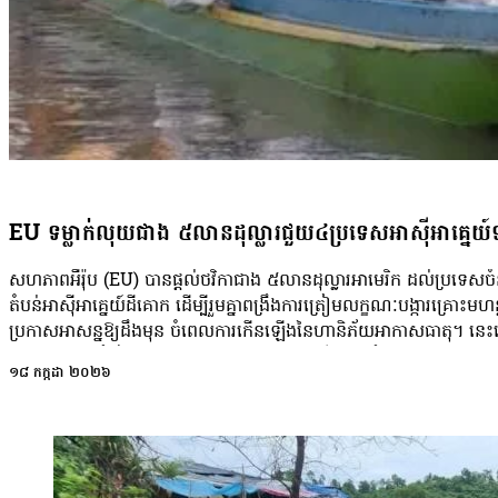
ខាងជើងរាជធានីភ្នំពេញ។ នៅក្បែរកន្លែងបង្ហូរទឹកកខ្វក់នេះ មានផ្ទះប្រជាពលរដ
រកស៊ី ដូចជា លក់គ្រឿងភេសជ្ជៈ ចំណីអាហារ ប៉ះកង់ឡានម៉ូតូ រួមទាំងមានអ្ន
ដាច់ ខណៈអ្នកដំណើរមួយចំនួនដែលឆ្លងកាត់តាមតំបន់នេះ ខ្លះយកដៃខ្ទប់ច្រមុះដ
ស្អុយនេះ។ កំពុងធ្វើដំណើរឆ្លងកាត់តំបន់នោះ ទាំងមានពាក់ម៉ាសផង បុរសជាអ្ន
លោក វាសនា វ័យ៦០ឆ្នាំ បានរៀបរាប់ថា ពេលជិះម៉ូតូឆ្លងកាត់ស្ថានីយ៍បូមទឹកក
លោក​ជួបការលំបាកក្នុងការដកដង្ហើម ដោយសារតែក្លិនទឹកស្អុយខ្លាំងពេក។ ល
បារម្ភចំពោះសុខភាពផ្ទាល់ខ្លួន ព្រោះលោកត្រូវធ្វើដំណើរឆ្លងកាត់តំបន់នេះ
ត្រូវស្រូបយកក្លិនពុលពីទឹកកខ្វក់ជារៀងរាល់ថ្ងៃ។ លោកបានអំពាននាវ​ឱ្យអាជ្ញ
ការជួយដោះស្រាយបញ្ហានេះឱ្យបានឆាប់ផងដែរ។ លោកបន្តថា៖«អ្វីដែលគួរឱ្យខ្
EU ទម្លាក់លុយជាង ៥លានដុល្លារជួយ៤ប្រទេសអាស៊ីអាគ្នេយ
នៅពេលរដូវធ្លាក់ខ្យល់មកដល់ ពពុះទឹកស្អុយពណ៌​សៗទាំងផ្ទាំងៗហោះហើរពេញ
វាហើរមកប៉ះអ្នកធ្វើដំណើរឆ្លងកាត់តាមផ្លូវហ្នឹងតែម្តង។ «ខ្ញុំអាយុច្រើនហើយ ខ្ញុ
សហភាពអឺរ៉ុប (EU) បានផ្តល់ថវិកាជាង ៥លានដុល្លារអាមេរិក ដល់ប្រទេសចំន
ខ្លួនឯងខ្លាំងណាស់ ព្រោះទឹកកខ្វក់ជះក្លិនពុលបែបនេះ បើជិះកាត់ស្រូបវារាល់ថ្
តំបន់អាស៊ីអាគ្នេយ៍ដីគោក ដើម្បីរួមគ្នាពង្រឹងការត្រៀមលក្ខណៈបង្ការគ្រោះមហន្
ថ្ងៃណាបង្កជាជំងឺប៉ះពាល់ដល់សួត និងផ្លូវដង្ហើមទេ បើអាជ្ញាធរមិនមានវិធាន
ប្រកាសអាសន្នឱ្យដឹងមុន ចំពេលការកើនឡើងនៃហានិភ័យអាកាសធាតុ។ នេះ
ទាន់ពេលទេនោះ»។ បឹងតាមោក ឬបឹងកប់ស្រូវ គឺជាបឹងធម្មជាតិដ៏ធំមួយដែលម
ផ្សព្វផ្សាយលើទំព័រហ្វេសប៊ុកផ្លូវការរបស់សហភាពអឺរ៉ុបប្រចាំកម្ពុជា កាលពីថ្ងៃ
២៣៩ ហិកតា ស្ថិតនៅភាគខាងលិចឆៀងខាងជើងនៃរាជធានីភ្នំពេញ។ បឹងនេះ
១៨ កក្កដា ២០២៦
ឆ្នាំ២០២៦។ ជំនួយមនុស្សធម៌នេះ នឹងត្រូវអនុវត្តតាមរយៈគំនិតផ្តួចផ្តើមកម្រិតតំប
សំខាន់ជាអាងស្តុកទឹកកខ្វក់ និងប្រព័ន្ធរំដោះទឹកដ៏ចម្បងពីរាជធានីភ្នំពេញ។ ទ
ការត្រៀមបង្ការគ្រោះមហន្តរាយ ដែលដាក់ឱ្យដំណើរការដោយអង្គការ Save
កំណត់យកជាសម្បត្តិសាធារណៈរបស់រដ្ឋតាំងពីឆ្នាំ២០១៦ក៏ដោយ នាពេលបច្ចុប្ប
ក្នុងរយៈពេល ២ឆ្នាំ (២០២៦-២០២៨) នៅប្រទេសចំនួន៤ រួមមាន កម្ពុជា 
កំពុងត្រូវបានលុបបន្តិចម្តងៗ ជំនួសមកវិញនូវសំណង់បុរី លំនៅដ្ឋាន និងដីឡូតិ៍ 
និងថៃ។ គម្រោងនេះនឹងផ្តោតសំខាន់លើកុមារ ការត្រៀមលក្ខណៈរបស់សាលា
កាន់តែរួមតូច។ ដោយឡែក ការបង្ហូរទឹកកក្វក់ចេញពីរាជធានីភ្នំពេញ ចូលទៅក
និងសហគមន៍ ការការពារកុមារ ព្រមទាំងការពង្រឹងប្រព័ន្ធគ្រប់គ្រងនៅមូលដ្ឋាន
បង្កឲ្យមានការកើនឡើងនូវពពុះសៗអណ្តែតពេញផ្ទៃទឹក និងរាលដាលតាមច្រាំ