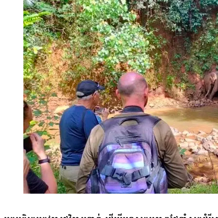
មានការប្រែប្រួលអាកាសធាតុ និងការបំពុលឬបំផ្លាញប្រព័ន្ធអេកូឡូស៊ីទ
ចំណាត់ថ្នាក់លេខ១ ផ្នែកបរិស្ថានធម្មជាតិ ដែលជាចំណាត់ថ្នាក់មួយល្អបំផុត
គួរឱ្យចង់រស់នៅ និងទាក់ទាញទេសចរ ក៏ដូចជានិរន្តរភាព នៃដីធ្លី និងការក
ផ្សព្វផ្សាយពីសក្តានុពលធម្មជាតិ និងភាពស្រស់ស្អាតរបស់កម្ពុជា។ លោក ឈៀង ឡ
បាន ដើម្បីចូលរួមថែរក្សាបរិស្ថាន។ លោកបាននិយាយថា៖«ផ្ញើសារទៅកាន់ក្មេងជ
ប្លាស្ទិកទេ»។ ក្រៅពីនេះ លោកក៏បានលើកឡើងពីកង្វល់ពាក់ព័ន្ធនឹងការក
ការពារព្រៃឈើ ពេលខ្លះជួបការរឹតត្បិតក្នុងការចូលទៅតំបន់ទាំងនោះ។ លោ
អ្នកកាប់បំផ្លាញនៅតែមាន»។ យោងតាមអង្គការឃ្លាំមើលព្រៃឈើសកល (G
បណ្តាលមកពីការកាប់បំផ្លាញព្រៃឈើ។ នាយកប្រតិបត្តិនៃអង្គការភាពជាដៃ
និងតំបន់ឆ្នេរសមុទ្រ ដែលប្រជាពលរដ្ឋ និងភ្ញៀវទេសចរមួយចំនួននៅមិនទាន់
ការអនុវត្តច្បាប់ឱ្យបានម៉ឺងម៉ាត់។ លោកនិយាយថា៖«ដូច្នេះហើយទាមទារឲ្យរដ
ល្អប្រសើរត្បិតប្រទេសកម្ពុជាយើងក៏ពឹងផ្អែកទៅលើប្រភពចំណូល ទេសចរអន
មធ្យោបាយសម្រាប់ទុកដាក់សំរាមរបស់ប្រជាពលរដ្ឋនៅតាមតំបន់កោះ តំបន់សមុ
ក៏ត្រូវមានការបែងចែកសម្រាមទៅតាមប្រភេទឱ្យបានត្រឹមត្រូវ»៕