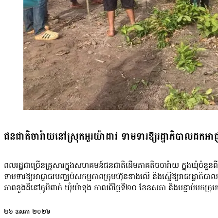
ជនជាតិចារ៉ាយនៅស្រុកអូរយ៉ាដាវ ទាមទារឱ្យរដ្ឋាភិបាលដកអាជ្ញាបណ
ពលរដ្ឋជាច្រើនគ្រួសារក្នុងសហគមន៍ជនជាតិដើមភាគតិចចារ៉ាយ ក្នុងឃុំចំនួនពីរ នៃ
ទាមទារឱ្យអាជ្ញាធរបញ្ឈប់សកម្មភាពក្រុមហ៊ុនខាងលើ និងស្នើឱ្យរាជរដ្ឋាភិបាល
ភាពខួងដីនៅភូមិពាក់ ឃុំយ៉ាទុង កាលពីថ្ងៃទី២០ ខែឧសភា និងបន្ទាប់មកក្រុម
ប្រទល់គ្នា។ តំណាងសហគមន៍ចារ៉ាយភូមិពាក់ លោក សេវ ព្រិច ប្រាប់ប្រជាក
ប្រភពទឹក។ លោកបញ្ជាក់ថា សហគមន៍ទាំងមូល ស្នើដល់ស្ថាប័នពាក់ព័ន្ធ ឱ្យប
២៦ ឧសភា ២០២៦