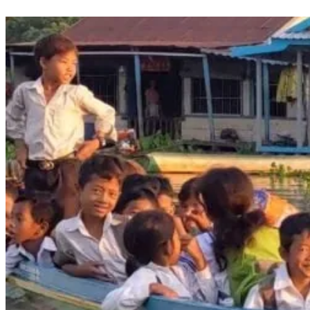
នៅរដូវធ្លាក់ខ្យល់វិញ តំបន់នេះជួបប្រទះនូវពពុះទឹកកខ្វក់ធំៗ ត្រូវបានខ្យ
ពេញផ្លូវប្រៀបដូចជាព្រិលធ្លាក់ ដែលបញ្ហានេះមិនត្រឹមតែរំខានដល់អ្នកធ្វើដំណ
ប៉ុន្តែវាក៏ជាភ្នាក់ងារចម្លងមេរោគថែមទៀតផង។ កំពុងអង្គុយលក់ភេសជ្ជៈនៅក្បែ
ទឹកកប់ស្រូវ ក្នុងខណ្ឌព្រែកព្នៅ អ្នកស្រី ចាន់ សុផា បានរៀបរាប់ថា ក្លិនទឹកស្អុ
មានអាការៈឈឺក្បាលជាញឹកញាប់ រីឯការរកស៊ីរបស់គាត់ មិនសូវមានអ្នកចូលទ
អតិថិជនបារម្ភពីផលប៉ះពាល់សុខភាព។អ្នកស្រីត្អូញត្អែរថា៖«ពេលខ្លះក្លិនហ្នឹងស្
ធ្វើឱ្យខ្ញុំឈឺក្បាលស្ទើរទ្រាំមិនបាន ហើយឥឡូវកើតជំងឺអាលែកហ្ស៊ីច្រមុះថ
រដូវខ្យល់ធ្លាក់ ពពុះហោះពេញផ្លូវ ប៉ះសាច់ធ្វើឱ្យរមាស់ខ្លាំង ដល់ថ្នាក់ត្រូវផ្អា
មានដែរ។ ចំណែកម៉ូយៗវិញ ឃើញបែបហ្នឹងលែងហ៊ានចូលទិញព្រោះខ្លាចប៉
និយាយបណ្តើរយកដៃខ្ទប់ច្រមុះបណ្តើរ ស្រ្តីវ័យ៤៧ឆ្នាំរូបនេះ បន្តរៀបរាប់រាប់ថា
ហាក់ស៊ាំទៅនឹងក្លិនស្អុយនេះទៅហើយ ប៉ុន្តែគាត់នៅតែមានក្តីបារម្ភថា បើស្រូប
យូរៗទៅ អាចធ្វើឱ្យមានជំងឺធ្ងន់ធ្ងរទៅថ្ងៃមុខ។ បន្ថែមលើនេះ អ្នកស្រីបារម្ភព
ដែលរស់នៅក្បែរនេះ ព្រោះពួកគេងាយរងគ្រោះខ្លាំងជាងមនុស្សចាស់។ អ្នកស្រីបន្
មានការទប់ស្កាត់បន្ទាន់ [ក្លិនទឹកស្អុយ] ព្រោះអីមិនដឹងថា កើតជំងឺអីខ្លះទេ បើយ
ពិសេសក្មេង ឧស្សាហ៍ឈឺ ជួនកាលផ្តាសាយ រាគ តែរហូតហ្នឹង!»។ បើតាមអ្នកស
បញ្ហាភាយក្លិនស្អុយនេះ កើតមានជាង១០ឆ្នាំមកហើយ ចាប់តាំងពីមានការសាង
ទឹកនេះមក ប៉ុន្តែអាជ្ញាធរមិនទាន់មានវិធានការណាមួយដើម្បីទប់ស្កាត់ក្លិនស្
ដល់សុខភាពពលរដ្ឋនោះទេ។ ស្ថានីយបូមទឹកទំនប់កប់ស្រូវ ឬ ហៅថា បឹងតាម
ស្ថាបនាឡើងកាលពីឆ្នាំ​២០០៩ ក្នុងបំណងរំដោះការលិចលង់ ជាពិសេសនៅរដ