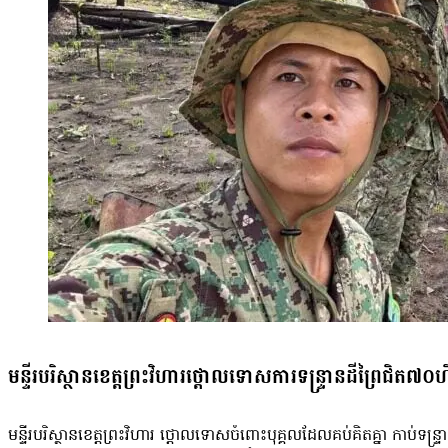
មន្ទីរបរិស្ថានខេត្តព្រះវិហារថ្ដោលទោសការទន្រ្ទានដីព្រៃជិត៧០
មន្ទីរបរិស្ថានខេត្តព្រះវិហារ ថ្ដោលទោសចំពោះបុគ្គលដែលគប់គិតគ្នា កាប់ទន្រ្ទ