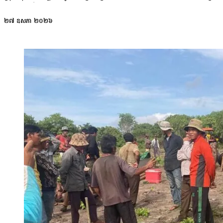
និងដកគ្រឿងចក្រចេញ បន្ទាប់ពីអ្នកភូមិមកហាមឃាត់ និងអាជ្ញាធរជួយអន
ទៀតថា មេភូមិ បានមកប្រាប់ពលរដ្ឋឱ្យទៅប្រជុំជាមួយភាគីក្រុមហ៊ុន ដោយ​ម
២៧ ឧសភា ២០២៦
ស្រិន៖ «ក្រុមហ៊ុនគេមក ឱ្យយើងទៅជួបនៅផ្ទះមេភូមិ ល្ងាចម៉ោង៥ មេភូមិមកប្រ
ខ្ញុំសំណូមពរជាមួយគាត់ថា ធ្វើម៉េចកុំឱ្យក្រុមហ៊ុនហ្នឹង មកកន្លែងហ្នឹងទៀត ខ្ញ
ធ្វើម៉េចលោកមេភូមិមេឃុំ កុំឱ្យគាត់ [ក្រុមហ៊ុន] ចូលមកទៀត ហើយលុបអាជ្ញា
(ខេមបូឌា)ឯ.ក. បានលួចបញ្ជូនគ្រឿងចក្រចូលទៅកាយដីចម្ការរបស់ប្រជាពលរដ្
ភូមិគងធំ លោក ក្លាន ឡិ អាយុ ៤២ឆ្នាំ ប្រាប់ប្រជាកាសែតថា គ្រឿងចក្រក្រ
៧ហិកតា ដាំដំឡូងមីប្រចាំឆ្នាំ ដែលក្នុងមួយឆ្នាំៗ លោករកចំណូលបានចន្លោះពី
លោកជាកសិករ ដែលពឹងផ្អែកលើប្រាក់ចំណូលតែពីការធ្វើស្រែចម្ការ។ លោកថា 
«ខ្ញុំអត់ចង់បានលុយសំណងអីទេ បើយើងយកលុយគេ ខ្លាចគេចូលមកទៀត បារម្ភដូចថា
ឧសភានេះថា អាជ្ញាធរ បានសហការជាមួយមន្ទីររ៉ែ និងថាមពល ខេត្តរតនគិរី 
ជេនើរេសិន អ៊ិនវេសម៉ិន (ខេមបូឌា)ឯ.ក. ធ្វើសកម្មភាពស្វែងរុករក (រ៉ែលោហៈ) ប
ឃើញថា សកម្មភាពស្វែងរុករករ៉ែរបស់ក្រុមហ៊ុនបានធ្វើឱ្យប៉ះពាល់ និងខូចខាតដ
រតនគិរី និងក្រុមហ៊ុន ដើម្បីដោះស្រាយលើបញ្ហានេះ។ ក្នុងកិច្ចប្រជុំនោះ រដ្ឋប
ជាមុនសិន ទោះបីក្រុមហ៊ុនមានអាជ្ញាប័ណ្ណក៏ដោយ។ សម្រាប់ទីតាំង ដែលមានបញ្ហា
ម្ចាស់ចម្ការឱ្យបានច្បាស់លាស់ និងត្រូវមានកិច្ចព្រមព្រៀងជាលាយលក្ខណ៍អក្
ប្រជាពលរដ្ឋ ដែលរងផលប៉ះពាល់ ជាមួយក្រុមហ៊ុន ដោយមានការចូលរួមពីសំណាក
សម្របសម្រួលករណីផលប៉ះពាល់ដីធ្លីរបស់ប្រជាពលរដ្ឋ។ លោកមេភូមិឱ្យដឹ
បញ្ជាក់ថា ប្រជាពលរដ្ឋនៅក្នុងមូលដ្ឋានបានបង្ហាញជំហរដាច់ខាត…