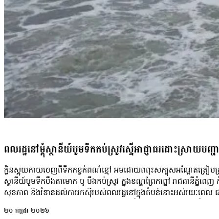
ពលរដ្ឋនៅម្តុំស្ថានីយ៍បូមទឹកកប់ស្រូវស្នើអាជ្ញាធរដោះស្រាយបញ
ក្លិនស្អុយភាយចេញពីទឹកកខ្វក់ពណ៌ខ្មៅ អមដោយពពុះសក្បុសអណ្តែតត្រៀបត្រា
ស្ថានីយ៍បូមទឹកបឹងតាមោក ឬ បឹងកប់ស្រូវ ក្នុងខណ្ឌព្រែកព្នៅ រាជធានីភ្នំពេ
សុខភាព និងរំខានដល់ការរកស៊ីរបស់ពលរដ្ឋនៅក្នុងតំបន់នោះអស់រយៈពេល ជ
ហើយ។ ស្ថានភាពនេះបង្កឡើងដោយការបង្ហូរទឹកកខ្វក់ចេញពីរាជធានីភ្នំពេ
២០ កក្កដា ២០២៦
តាមោក តាមរយៈស្ថានីយបូមទឹក ដោយគ្មានប្រព័ន្ធចម្រោះត្រឹមត្រូវ។ ប្រជាពលរ