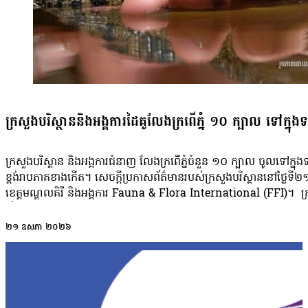
ក្រសួងបរិស្ថាននិងអង្គការដៃគូលែងក្រពើភ្នំ ១០ ក្បាល ទៅក្នុងទ
ក្រសួងបរិស្ថាន និងអង្គការជំនាញ លែងក្រពើភ្នំចំនួន ១០ ក្បាល ចូលទៅក្នុងទ
ខ្ពង់រាបភាគខាងកើត។ សេចក្ដីប្រកាសព័ត៌មានរបស់ក្រសួងបរិស្ថាននៅថ្ងៃទី២១
ខេត្តមណ្ឌលគិរី និងអង្គការ Fauna & Flora International (FFI)។ ក្រសួង
ទាំងសហគមន៍ ជនជាតិដើមភាគតិច និងសហគមន៍មូលដ្ឋាន។ សេចក្ដីប្រកាសព័ត៌មានបន
ពេលវែង តាមរយៈវិធានការអភិរក្សផ្អែកលើវិទ្យាសាស្ត្រផងដែរ។ ក្រសួងបញ្ជាក
២១ ឧសភា ២០២៦
ទឹកសាបដែលមានសារៈសំខាន់ជាសកល។ បើតាមការស្រាវជ្រាវរបស់ក្រសួង និងអង្
Conservation of Nature) ហើយត្រូវបានសន្និដ្ឋានថា នៅសល់តិចជាង ១០០០ក្
លែងក្រពើភ្នំនៅថ្ងៃនេះ បង្ហាញពីការបន្តប្តេជ្ញាចិត្តរបស់រាជរដ្ឋាភិបាលកម
ដែលកម្ពុជាត្រូវបានចាត់ទុកថាជាប្រទេសដែលមានចំនួនក្រពើភ្នំធម្មជាតិរស់ន
និងសហគមន៍មូលដ្ឋាន ក្នុងការធ្វើការរួមគ្នា ដើម្បីធានាអនាគតរបស់ក្រពើភ្នំ និ