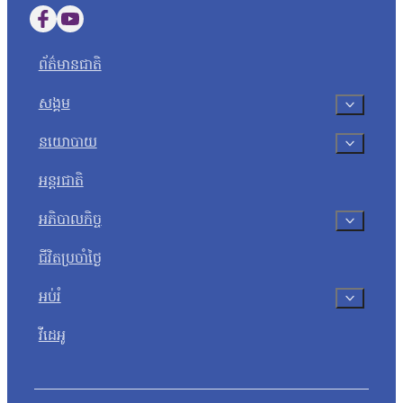
Follow us on Facebook
Follow us on YouTube
ព័ត៌មានជាតិ
សង្គម
នយោបាយ
អន្តរជាតិ
អភិបាលកិច្ច
ជីវិតប្រចាំថ្ងៃ
អប់រំ
វីដេអូ