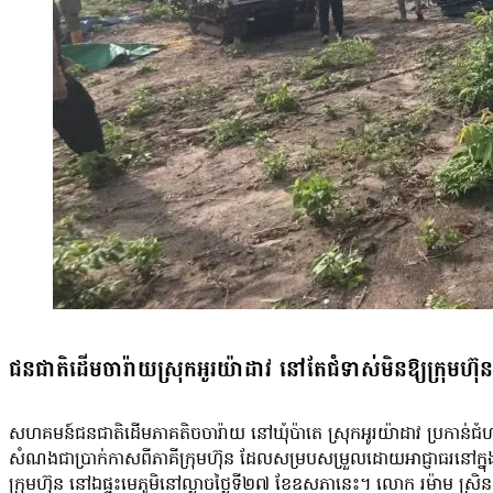
ធាតុនៅក្នុងពិភពលោក។ ការប្រែប្រួលអាកាសធាតុនេះ កំពុងបង្កើនហានិភ័យដ
និងនាំឱ្យមានការធ្លាក់ចុះ នៃផលិតផលក្នុងស្រុកសរុប (GDP) របស់កម្ពុជារ
នេះ នឹងបន្ថែមភាពធ្ងន់ធ្ងរទៀត ដល់ផ្នែកសង្គម និងសេដ្ឋកិច្ច ប្រសិនបើកង្
ជនជាតិដើមចារ៉ាយស្រុកអូរយ៉ាដាវ នៅតែជំទាស់មិនឱ្យក្រុមហ៊ុ
សហគមន៍ជនជាតិដើមភាគតិចចារ៉ាយ នៅឃុំប៉ាតេ ស្រុកអូរយ៉ាដាវ ប្រកាន់ជំហ
សំណងជាប្រាក់កាសពីភាគីក្រុមហ៊ុន ដែលសម្របសម្រួលដោយអាជ្ញាធរនៅក្នុង
ក្រុមហ៊ុន នៅឯផ្ទះមេភូមិនៅល្ងាចថ្ងៃទី២៧ ខែឧសភានេះ។ លោក រម៉ាម ស្រិន