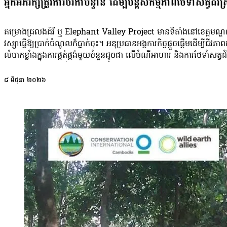
អ្នកអភិរក្សត្រូវការថវិកាបន្ទាន់ ដើម្បីបន្តសកម្មភាពថែទាំសត្វដំរ
គម្រោងជ្រលងដំរី ឬ Elephant Valley Project មានទីតាំងនៅខេត្តមណ្ឌលគិរី ប្រ
វស្សាធ្វើឱ្យប្រាក់ចំណូលក៏ធ្លាក់ចុះ។ អនុប្រធានអង្គការកិច្ចផ្តួចផ្តើមដើម
លំបាកខ្លាំងក្នុងការផ្គត់ផ្គង់មួយចំនួនដូចជា លើចំណីអាហារ និងការថែទាំសត្
បរិច្ចាគជាបន្ទាន់នេះ គឺដើម្បីឆ្លងកាត់ដំណាក់កាល ៦០ថ្ងៃខាងមុខនេះ 
នាង Jemma Bullock: «ពេលនេះ ពួកយើងត្រូវការរៃអង្គាសប្រាក់ជាបន្ទាន់ច
៨ មិថុនា ២០២៦
ចំនួនភ្ញៀវទេសចរនៅតែបន្តមានកម្រិតទាប ព្រមទាំងការកើនឡើងនៃតម្លៃប្រេង
បញ្ជាក់ថា ករណីជំលោះសកលនៅតែបន្ត និងការថយចុះថវិកាប៉ុន្មានឆ្នាំចុង
កាត់បន្ថយការចំណាយខ្លាំងលើការថែទាំសត្វដំរី ការល្បាតព្រៃឈើ និងការងារគាំ
ស្វែងរកប្រាក់ចំនេញ ដែលធ្វើការក្នុងប្រទេសកម្ពុជាតាំងពីឆ្នាំ២០០៦។ បេស
នេះ ដើរតួជាគំរូ នៃទេសចរណ៍វៃឆ្លាត បែបធម្មជាតិ និងត្រូវបានអភិវឌ្ឍ ក្ន
មូលដ្ឋាន សត្វព្រៃ និងព្រៃឈើ អស់រយៈពេលជិតពីរទសវត្សមកហើយ។ អង្គការបា
សត្វព្រៃកែវសីមា។ ទីនេះក៏ជាផ្ទះចុងក្រោយរបស់ដំរីចាស់ៗ និងរងរបួសចំនួន 
របស់ពួកវា។ គម្រោងជ្រលងដំរីនេះ ទទួលបានប្រាក់ចំណូលភាគច្រើន តាមរយៈភ្ញៀ
ក្នុងសហគមន៍ ការការពារព្រៃឈើ និងកម្មវិធីសហគមន៍សំខាន់ៗផ្សេងទៀត។ 
អាយុ ៣៦ឆ្នាំ។ លោកចូលបម្រើការក្នុងអង្គការ ELIE តាំងពីឆ្នាំ២០១៣ ដើម
ទ្រទ្រង់សហគមន៍ ការពារសត្វព្រៃ ជាពិសេសដំរី ដែលថវិកាបានមកពីវិស័យទេសច
គម្រោងអិលី (ELIE) ហ្នឹង ខ្ញុំចង់អំពាវនាវទៅដល់ភ្ញៀវទេសចរក្នុងស្រ