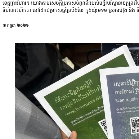
ខេត្តព្រះវិហារ។ យោងតាមសេចក្ដីប្រកាសចំនួនពីររបស់មន្ទីរបរិស្ថានខេត្តព្
ទំហំ៣៧ហិកតា នៅដែនជម្រកសត្វព្រៃបឹងពែរ ក្នុងឃុំរមទម ស្រុករវៀង និង ទ
ទៅ១០ឆ្នាំ ចំពោះអំពើកាប់រាន ទន្ទ្រាន ឈូសឆាយដីព្រៃ និងដុតព្រៃ ដើម្បីយក
ការណ៍ និយាយថា៖ «ជាថ្មីម្តងទៀតមន្ទីរបរិស្ថានខេត្តព្រះវិហារ សូមធ្វើការថ្ក
៧ កក្កដា ២០២៦
ដើម្បីយកដីធ្វើជាកម្មសិទ្ធិ ក្នុងដែនជម្រកសត្វព្រៃ ព្រៃឡង់ ដែលជាតំបន់ការព
ច្បាប់ នៃការនាំចូលឈើពីប្រទេស​កម្ពុជា។ EIA ចោទថា ឈើនាំចេញពីកម្ពុជា
ក្រសួងកំពុងរៀបចំសំណុំរឿងកាប់បំផ្លាញព្រៃឈើនៅខេត្តព្រះវិហារ ទៅក
មួយទៀតគឺយើងធ្វើការសហការជាមួយអាជ្ញាធរខេត្តដើម្បីចុះចាត់ការតាមនីតិវិធីច្បា
ស្កាត់បទល្មើសកាប់ទន្រ្ទានដីព្រៃបែបនេះ។ បន្ថែមពីលើនេះ លោកថា ក្រសួង
ការពឹងផ្អែកលើព្រៃឈើ។ ជុំវិញករណីនេះ សកម្មជនបរិស្ថានលោក ម៉ា ចិត្រ
ការដាក់ទោសជនបង្ក អាជ្ញាធរពាក់ព័ន្ធក៏ត្រូវទទួលខុសត្រូវផងដែរ ចំពោះការ
៤០ហិកតា ទំហំធំណាស់ សួរថា តើអំឡុងពេលគាត់កាន់តំណែង គាត់ទៅណា បានគេ