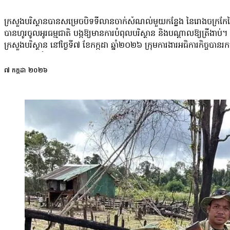
ដោយសារព្យុះ ដែលបង្កជាការភ័យខ្លាចដល់កុមារ។ នាយកប្រចាំតំបន់អាស៊ី ន
បញ្ហាហ្នឹងវាច្រើនឆ្នាំហើយ ខ្ញុំក៏ធ្លាប់ជិះទៅជួបឃើញ ពពុះទឹកអីវាស្អុយ វាហើរ​មក
the Children លោក Arshad Malik បានលើកឡើងថា គ្រោះមហន្តរា
បណ្តាប្រទេស ដែលនៅខាងអឺរ៉ុប អីវិញ សឹងតែទឹកទាំងអស់ហ្នឹង ស្អាតហ្មង។
ក្រសួងបរិស្ថានបានសម្រេចបិទទីលានចាក់សំណល់មួយកន្លែង នៃរោងចក្រកែច្ន
ដោយអាកាសធាតុ គឺគ្មានព្រំដែននោះទេ ដូច្នេះកម្មវិធីថ្នាក់តំបន់នេះ នឹងសង្គ្រ
បានហូរចូលអូរធម្មជាតិ បង្កឱ្យមានការបំពុលបរិស្ថាន និងបណ្តាលឱ្យត្រីងាប់។ 
ដោយធានាថា ការព្រមានពិតជាបានទៅដល់អ្នកងាយរងគ្រោះបំផុត ជាពិសេសកុ
ក្រសួងបរិស្ថាន នៅថ្ងៃទី៧ ខែកក្កដា ឆ្នាំ២០២៦ ក្រុមការងារអធិការកិច
ពេលគ្រប់គ្រាន់ក្នុងការធ្វើសកម្មភាពយ៉ាងឆាប់រហ័ស។ លោក Arshad Mal
បណ្តាលឱ្យសំណល់រាវលេចធ្លាយចូលអូរធម្មជាតិ និងបង្កឱ្យត្រីងាប់។ ក្រុមក
បញ្ជាក់ថា៖ «កម្មវិធីនេះគឺជាមូលដ្ឋានគ្រឹះសម្រាប់គំនិតផ្តួចផ្តើមពហុប្រទេសប
បញ្ឈប់ការចាក់សំណល់គ្រប់ប្រភេទនៅទីតាំងនេះ និងតម្រូវឱ្យបង្វែរសំណល់ទៅកាន់ទ
ប្រឌិតរបស់អង្គការ Save the Children ក្នុងតំបន់អាស៊ី ដើម្បីភ្ជាប់ទំនាក់ទ
៧ កក្កដា ២០២៦
ដោយតម្រូវឱ្យពិន័យអន្តរការណ៍ចំពោះក្រុមហ៊ុន Mi Ner Va Investment 
ត្រៀមលក្ខណៈសហគមន៍ដែលផ្តោតលើកុមារ សកម្មភាពមុនពេលមានអាសន្ន ប្រ
ផ្ទាល់និងដោយប្រយោល រួមនឹងការស្តារបរិស្ថានឡើងវិញ»។ យោងតាមក្រុមប្រឹក
ទុកជាមុន សាលារៀន និងអភិបាលកិច្ចហានិភ័យគ្រោះមហន្តរាយនៅទូទាំងតំ
គម្រោងរោងចក្រកែច្នៃ និងកម្ទេចសំណល់យានយន្ត បរិក្ខារអគ្គិសនី អេឡិច
ជម្រាបជូនថា កម្មវិធីរយៈពេលពីរឆ្នាំនេះ នឹងដំណើរការគ្របដណ្តប់លើ ៩ខេត្ត
លោក ម៉ា ចិត្រា បានគាំទ្រចំពោះចំណាត់ការរបស់ក្រសួងបរិស្ថាន ប៉ុន្ត
៧០សហគមន៍ ក្នុងប្រទេសកម្ពុជា ឡាវ វៀតណាម និងថៃ ដោយធានាថាប្រជ
ពេលដែលទទួលបានគម្រោងនៃការអភិវឌ្ឍផ្សេងៗទៀត ត្រូវតែមានវិធានការជាបន
នាក់ បានត្រៀមខ្លួនមុនពេលមានអាសន្ន និងមនុស្សជាង ៥៦,០០០នាក់ ទទួ
បច្ចេក​ទេស ឬខ្វះលទ្ធភាពក្នុងការគ្រប់គ្រងសំណល់ បើបញ្ហាកើតឡើងដោយសារកង្
ទុកជាមុនតាមប្រព័ន្ធដែលដំណើរការបានល្អ ហើយមន្ត្រីមូលដ្ឋានទទួលបានកា
ចំណែកប្រធានប្រតិបត្តិនៃសមាគមបណ្ដាញយុវជនកម្ពុជា (CYN) លោក ម៉ើ ចា
និងគាំទ្របន្ថែម។ ដើម្បីអនុវត្តគម្រោងនេះ អង្គការ Save the Children ន
ភាពសាធារណៈ និងជីវចម្រុះ។ លោកនិយាយថា៖ «យើងត្រូវការវិធានការទប់ស្កាត់ឱ្
មជ្ឈមណ្ឌលត្រៀមលក្ខណៈគ្រោះមហន្តរាយអាស៊ី (ADPC) និងអង្គការក្នុងស្រុក 
វាយតម្លៃយន្តការបានត្រឹមត្រូវ ព្រោះការធ្វើបែបនេះនឹងជួយឱ្យក្រសួងអាចប្រមើ
ទំនាក់ទំនងអាជ្ញាធរគ្រប់គ្រងគ្រោះមហន្តរាយជាតិ និងទីភ្នាក់ងារជលសាស្ត្រ 
បច្ចេកទេសរបស់ក្រុមហ៊ុនដែលមានហានិភ័យបំពុលបរិស្ថាន ជាពិសេសក្រុមហ៊
មួយស្ថាប័នតំបន់សំខាន់ៗ រួមមាន៖ គណៈកម្មការទន្លេមេគង្គ (MRC) មជ្
បានកំណត់។ លោកនិយាយថា៖ «ខ្ញុំគិតថាវាអាចមានបញ្ហានៅពីក្រោយការអនុម័តឱ្
អាស៊ាន មជ្ឈមណ្ឌល ATCSW និងលេខាធិការដ្ឋានអាស៊ាន ដើម្បីធានាថាកា
យើងមើលឃើញមានត្រីងាប់អីជាដើម»៕
ឧបករណ៍សង្គ្រោះ និងស្តង់ដារនានា ត្រូវបានធ្វើឱ្យមានភាពស៊ីសង្វាក់គ្នានៅទូទ
ប្រទេសទាំងបួន៕