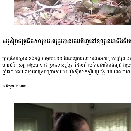
សត្វព្រៃកម្រជិត៥០ប្រភេទត្រូវបានរកឃើញនៅឧទ្យានជាតិវីរជ
ក្រសួងបរិស្ថាន និងអង្គការមួយចំនួន ដែលធ្វើការលើការងារអភិរក្សសត្វព្
មានថនិកសត្វ ៧ប្រភេទ ជាប្រភេទសត្វព្រៃ ដែលគំរាមកំហែងជិតផុតពូជ ឯប្រភេទ
ឆ្នាំ២០២៦។ លទ្ធផលស្រាវជ្រាវតាមរយៈម៉ាស៊ីនថតស្វ័យប្រវត្តិ រយៈពេល៨ខែ ចាប
Allies បានកត់ត្រាវត្តមានសត្វព្រៃសរុបចំនួន ៤៧ប្រភេទ រួមមាន ថនិកសត្វ
ថ្ពាល់លឿងឦសាន កែះ ខ្លាឃ្មុំតូច និងខ្លាពពក។ ក្រសួងបរិស្ថានឱ្យដឹងថា ល
៦ មិថុនា ២០២៦
សម្រេចចិត្តផ្អែកលើភស្តុតាងវិទ្យាសាស្ត្រ ដែលអាចជួយតម្រង់ទិសដល់ការកំណត
សារសំខាន់ខ្ពស់ផ្នែកប្រព័ន្ធអេកូឡូស៊ីយ៉ាងណាក៏ដោយ ក៏នៅមិនទាន់មានក
ស្រាវជ្រាវនៅមានកម្រិត»។ យ៉ាងណា ក្រសួងថា កិច្ចសហការរវាងស្ថាប័នរដ្ឋ 
កំហែងទាំងនេះ។ ក្រសួងបរិស្ថាន៖ «ក្នុងទិវាបរិស្ថានពិភពលោក ក្រោមប្រធា
ថែរក្សាមរតកធម្មជាតិរបស់កម្ពុជា សម្រាប់មនុស្សគ្រប់ជំនាន់»។ ក្រសួងបរិស
ព្រៃឈើ ត្រូវបានការពារ និងអភិរក្សដោយការពង្រឹងការអនុវត្តច្បាប់តឹងរ៉ឹង សម្រ