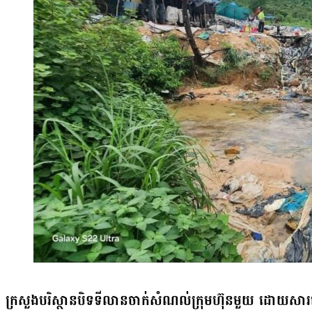
ថវិកានេះ ប្រទេសកម្ពុជានឹងទទួលបានថវិកាប្រមាណជាង ៧សែនដុល្លារអាមេ
ពពុះ និងទឹកកខ្វក់ទាំងនេះហើយ ដែលបង្កើតបានជាការបំពុលបរិស្ថាន និងប៉ះព
គោលដៅលើសហគមន៍ងាយរងគ្រោះក្នុងខេត្តកំពង់ចាម និងខេត្តកំពង់ឆ្នាំង ដ
ដល់សុខភាព និងការរស់នៅប្រចាំថ្ងៃរបស់ប្រជាពលរដ្ឋ។ ជុំវិញបញ្ហានេះ ប្រធ
ក្បែរបឹងទន្លេសាប ពោលគឺតំបន់ដែលរងផលប៉ះពាល់ធ្ងន់ធ្ងរដោយសារទឹកជំន
ពេទ្យគុណធម៌កម្ពុជា លោកវេជ្ជបណ្ឌិត អ៊ូច វុឌ្ឍី ពន្យល់ថា ទឹកស្អុយដែលហូរមកប្
និងខ្យល់កន្ត្រាក់។ យោងតាមអង្គការ Save the Children គម្រោងនេះនឹងជ
មានលាយឡំដោយសារធាតុគីមី ដែលវាបង្កើតជាពពុះដែលបង្កហានិភ័យខ្ពស់
និងជីវភាពពលរដ្ឋពីគ្រោះធម្មជាតិ និងបាតុភូតអែលនីញ៉ូ (El Niño) តាមរយៈក
ធ្ងន់ធ្ងរ។ លោកបន្ថែមថា ការស្រូបយកសារធាតុទាំងនេះក្នុង​រយៈពេលវែង អា
ជំនាញប្រព័ន្ធព្រមានជាមុនដល់សហគមន៍ ជាពិសេសកុមារ ស្ត្រី និងជនមានពិក
ជំងឺសួតរ៉ាំរ៉ៃ ជំងឺរបេង និងជំងឺសើស្បែកជាដើម។ លោកបញ្ជាក់ថា៖«វាប៉ះពាល់ស
ធានាថាព័ត៌មានសំខាន់ៗ អាចទៅដល់ដៃអ្នកដែលត្រូវការបំផុត និងជួយឱ្យពួកគ
ពាល់ខួរក្បាល ទីបីប៉ះពាល់ទៅស្បែក។ បើសិនជាវា [ពពុះ] ជាប់លើស្បែកយើ
ភាពឆ្លើយតបបានភ្លាមៗ។ អង្គការ Save the Children បានបញ្ជាក់ថា ការ
រលាកស្បែក វាអាចនឹងមាន កមរមាស់ វាអាចនឹងមានអាលែកហ្ស៊ីផ្សេងៗ។ ថ្ង
ធាតុបានជំរុញឱ្យមានព្រឹត្តិការណ៍អាកាសធាតុខ្លាំងក្លាកាន់តែញឹកញាប់ និងធ្ងន់
មានផលប៉ះពាល់ទៅនឹងជំងឺផ្សេងៗទៅដល់បងប្អូនប្រជាពលរដ្ឋយើង ដូចជាជំង
កុមារគឺជាអ្នកដែលរងទុក្ខខ្លាំងជាងគេ។ បាតុភូតអែលនីញ៉ូ និងការឡើងកម្ដៅផែ
ជំងឺរបេង ជំងឺសួតរ៉ាំរ៉ៃ ហើយនិងជំងឺសួតមួយទៀតគេហៅថា ជំងឺសួតដោយគ
មានសីតុណ្ហភាពកាន់តែខ្ពស់ គ្រោះរាំងស្ងួតកាន់តែគ្រោះថ្នាក់ និងទឹកជំនន់បំផ្លិ
ផ្តល់ជាយោបល់ថា សម្រាប់ប្រជាពលរដ្ឋដែលផ្ទះនៅក្បែរនោះ បើអាចគួរធ្វើកញ្
ដោយសារការកើនឡើងនៃរបបទឹកភ្លៀង ដែលបណ្ដាលឱ្យកុមារអាស៊ីអាគ្នេយ៍រាប
ផ្ទះឱ្យជិត ដើម្បីការពារក្លិន និងពពុះកុំឱ្យហោះចូលផ្ទះ ព្រោះសារធាតុពុលទា
ជម្លៀសចេញពីផ្ទះសម្បែង និងថ្នាក់រៀនកាលពីឆ្នាំ២០២៥ កន្លងទៅ។ តាមការស
ឥទ្ធិពលតាមខ្យល់ក្នុងរង្វង់រហូតដល់ទៅ ២ គីឡូម៉ែត្រជុំវិញទីនោះ។ ដោយឡែ
អង្គការ Save the Children ទោះបីជាចំនួនប្រជាជនរងផលប៉ះពាល់ដោយ
មជ្ឈមណ្ឌលប្រជាពលរដ្ឋដើម្បីអភិវឌ្ឍន៍ និងសន្តិភាព លោក យង់ គីម​អេង កត
អាកាសធាតុមានការកើនឡើងក៏ដោយ ក៏ប្រព័ន្ធព្រមានទុកជាមុននៅតែមិនទាន
ប្រទេសជឿនលឿន គេមានបច្ចេកទេសក្នុងការសាងសង់ប្រព័ន្ធចម្រោះទឹក និ
ទូលាយ និងទៅដល់ក្រុមមនុស្សងាយរងគ្រោះបំផុត ជាពិសេសកុមារនៅឡើយ។ 
ឡើងវិញ គ្រប់គ្រងមិនឱ្យមានធុំក្លិនស្អុយ ឬបង្កជាផលប៉ះពាល់ដល់សុខភា
ប្រទេសកម្ពុជាមានយុទ្ធសាស្ត្រសកម្មភាពមុនពេលមានអាសន្នជាតិ (Antic
ប្រជាពលរដ្ឋឡើយ។ លោកថា ការយកគំរូ និងបទពិសោធន៍ពីប្រទេសទាំងនោះ
- AA) ប៉ុន្តែមានមន្ត្រីថ្នាក់ខេត្តត្រឹមតែជាងពាក់កណ្តាលបន្តិចប៉ុណ្ណោះដែលបាន
តាមស្ថានភាពជាក់​ស្តែងនៅក្នុងប្រទេសកម្ពុជា ដែលជាប្រទេសកំពុងអភិវឌ្ឍន
នេះ ខណៈដែលគ្រួសារជាច្រើនធ្លាប់ត្រូវបានបង្ខំឱ្យរត់គេចពីកម្រិតទឹកដែលក
ក្រសួងបរិស្ថានបិទទីលានចាក់សំណល់ក្រុមហ៊ុនមួយ ដោយសាររោង
ចាំបាច់បំផុត ដើម្បីធានាថាសុខុមាលភាពរបស់ប្រជាពលរដ្ឋត្រូវបានការពារ។